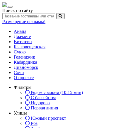
Toggle
Поиск по сайту
navigation
Размещение рекламы!
Анапа
Джемете
Витязево
Благовещенская
Сукко
Геленджик
Кабардинка
Дивноморск
Сочи
О проекте
Фильтры
Рядом с морем (10-15 мин)
С бассейном
Недорого
Первая линия
Улицы
Южный проспект
Роз