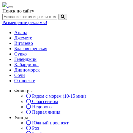
Toggle
Поиск по сайту
navigation
Размещение рекламы!
Анапа
Джемете
Витязево
Благовещенская
Сукко
Геленджик
Кабардинка
Дивноморск
Сочи
О проекте
Фильтры
Рядом с морем (10-15 мин)
С бассейном
Недорого
Первая линия
Улицы
Южный проспект
Роз