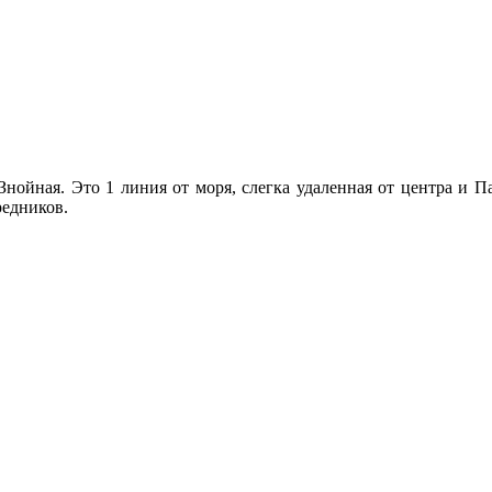
нойная. Это 1 линия от моря, слегка удаленная от центра и П
редников.