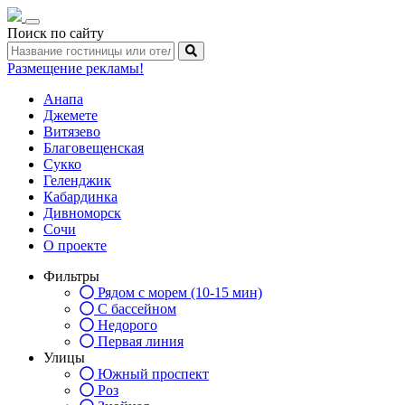
Toggle
Поиск по сайту
navigation
Размещение рекламы!
Анапа
Джемете
Витязево
Благовещенская
Сукко
Геленджик
Кабардинка
Дивноморск
Сочи
О проекте
Фильтры
Рядом с морем (10-15 мин)
С бассейном
Недорого
Первая линия
Улицы
Южный проспект
Роз