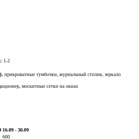
ж
: 1-2
ф, прикроватные тумбочки, журнальный столик, зеркало
диционер, москитные сетки на окнах
9
16.09 - 30.09
600