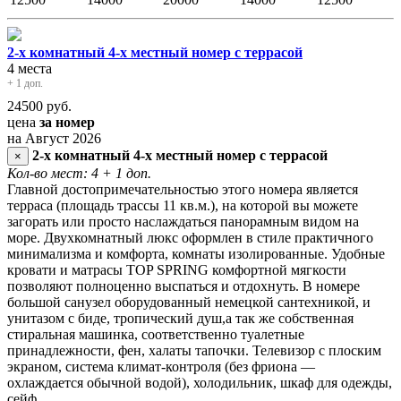
2-х комнатный 4-х местный номер с террасой
4 места
+ 1 доп.
24500
руб.
цена
за номер
на Август 2026
2-х комнатный 4-х местный номер с террасой
×
Кол-во мест: 4
+ 1 доп.
Главной достопримечательностью этого номера является
терраса (площадь трассы 11 кв.м.), на которой вы можете
загорать или просто наслаждаться панорамным видом на
море. Двухкомнатный люкс оформлен в стиле практичного
минимализма и комфорта, комнаты изолированные. Удобные
кровати и матрасы TOP SPRING комфортной мягкости
позволяют полноценно выспаться и отдохнуть. В номере
большой санузел оборудованный немецкой сантехникой, и
унитазом с биде, тропический душ,а так же собственная
стиральная машинка, соответственно туалетные
принадлежности, фен, халаты тапочки. Телевизор с плоским
экраном, система климат-контроля (без фриона —
охлаждается обычной водой), холодильник, шкаф для одежды,
сейф.