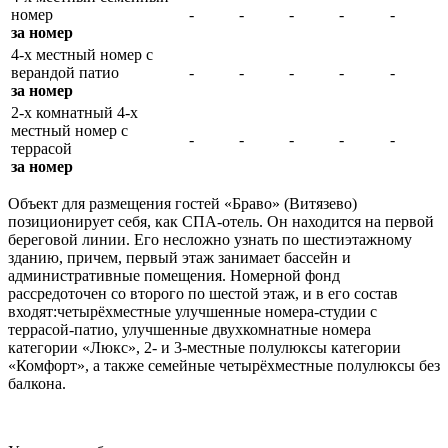
номер
-
-
-
-
-
за номер
4-х местный номер с
верандой патио
-
-
-
-
-
за номер
2-х комнатный 4-х
местный номер с
-
-
-
-
-
террасой
за номер
Объект для размещения гостей «Браво» (Витязево)
позиционирует себя, как СПА-отель. Он находится на первой
береговой линии. Его несложно узнать по шестиэтажному
зданию, причем, первый этаж занимает бассейн и
административные помещения. Номерной фонд
рассредоточен со второго по шестой этаж, и в его состав
входят:четырёхместные улучшенные номера-студии с
террасой-патио, улучшенные двухкомнатные номера
категории «Люкс», 2- и 3-местные полулюксы категории
«Комфорт», а также семейные четырёхместные полулюксы без
балкона.