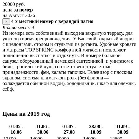
20000
руб.
цена
за номер
на Август 2026
4-х местный номер с верандой патио
×
Кол-во мест: 4
Из номера есть собственный выход на закрытую террасу, для
уютного времяпрепровождения. У Вас свой закрытый дворик
с шезлонгами, столом и стульями из ротанга. Удобные кровати
и матрасы TOP SPRING комфортной мягкости позволяют
полноценно выспаться и отдохнуть. В номере большой
санузел оборудованный немецкой сантехникой, и унитазом с
биде, тропический душ, соответственно туалетные
принадлежности, фен, халаты тапочки. Телевизор с плоским
экраном, система климат-контроля (без фриона —
охлаждается обычной водой), холодильник, шкаф для одежды,
сейф.
Цены на 2019 год
01.05 -
11.06 -
01.07 -
28.08 -
11.09 -
10.06
30.06
27.08
10.09
30.09
12500
14000
20000
14000
12500