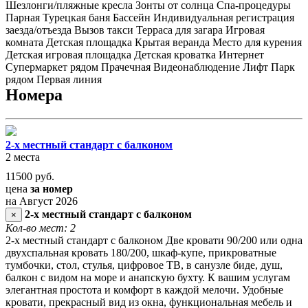
Шезлонги/пляжные кресла
Зонты от солнца
Спа-процедуры
Парная
Турецкая баня
Бассейн
Индивидуальная регистрация
заезда/отъезда
Вызов такси
Терраса для загара
Игровая
комната
Детская площадка
Крытая веранда
Место для курения
Детская игровая площадка
Детская кроватка
Интернет
Супермаркет рядом
Прачечная
Видеонаблюдение
Лифт
Парк
рядом
Первая линия
Номера
2-х местный стандарт с балконом
2 места
11500
руб.
цена
за номер
на Август 2026
2-х местный стандарт с балконом
×
Кол-во мест: 2
2-х местный стандарт с балконом Две кровати 90/200 или одна
двухспальная кровать 180/200, шкаф-купе, прикроватные
тумбочки, стол, стулья, цифровое ТВ, в санузле биде, душ,
балкон с видом на море и анапскую бухту. К вашим услугам
элегантная простота и комфорт в каждой мелочи. Удобные
кровати, прекрасный вид из окна, функциональная мебель и