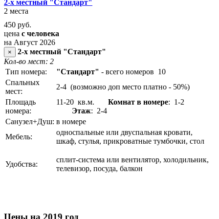
2-х местный "Стандарт"
2 места
450
руб.
цена
с человека
на Август 2026
2-х местный "Стандарт"
×
Кол-во мест: 2
Тип номера:
"Стандарт"
- всего номеров 10
Спальных
2-4 (возможно доп место платно - 50%)
мест:
Площадь
11-20 кв.м.
Комнат в номере
: 1-2
номера:
Этаж
: 2-4
Санузел+Душ:
в номере
односпальные или двуспальная кровати,
Мебель:
шкаф, стулья, прикроватные тумбочки, стол
сплит-система или вентилятор, холодильник,
Удобства:
телевизор, посуда, балкон
Цены на 2019 год