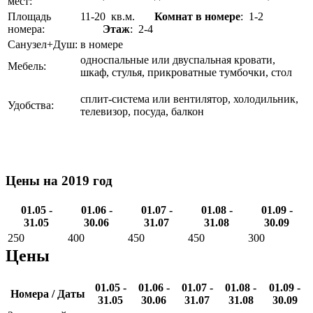
мест:
Площадь
11-20 кв.м.
Комнат в номере
: 1-2
номера:
Этаж
: 2-4
Санузел+Душ:
в номере
односпальные или двуспальная кровати,
Мебель:
шкаф, стулья, прикроватные тумбочки, стол
сплит-система или вентилятор, холодильник,
Удобства:
телевизор, посуда, балкон
Цены на 2019 год
01.05 -
01.06 -
01.07 -
01.08 -
01.09 -
31.05
30.06
31.07
31.08
30.09
250
400
450
450
300
Цены
01.05 -
01.06 -
01.07 -
01.08 -
01.09 -
Номера / Даты
31.05
30.06
31.07
31.08
30.09