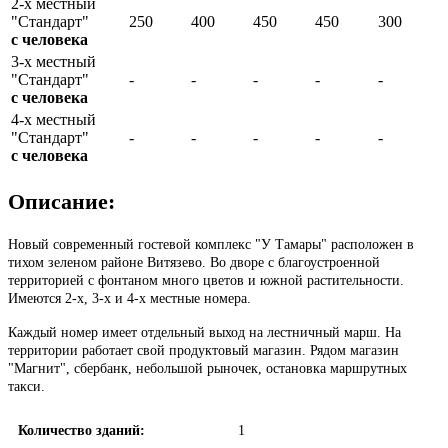
2-х местный
"Стандарт"
250
400
450
450
300
с человека
3-х местный
"Стандарт"
-
-
-
-
-
с человека
4-х местный
"Стандарт"
-
-
-
-
-
с человека
Описание:
Новый современный гостевой комплекс "У Тамары" расположен в
тихом зеленом районе Витязево. Во дворе с благоустроенной
территорией с фонтаном много цветов и южной растительности.
Имеются 2-х, 3-х и 4-х местные номера.
Каждый номер имеет отдельный выход на лестничный марш. На
территории работает свой продуктовый магазин. Рядом магазин
"Магнит", сбербанк, небольшой рыночек, остановка маршрутных
такси.
Количество зданий:
1