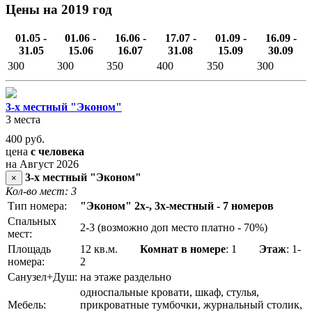
Цены на 2019 год
01.05 -
01.06 -
16.06 -
17.07 -
01.09 -
16.09 -
31.05
15.06
16.07
31.08
15.09
30.09
300
300
350
400
350
300
3-х местный "Эконом"
3 места
400
руб.
цена
с человека
на Август 2026
3-х местный "Эконом"
×
Кол-во мест: 3
Тип номера:
"Эконом" 2х-, 3х-местный - 7 номеров
Спальных
2-3 (возможно доп место платно - 70%)
мест:
Площадь
12 кв.м.
Комнат в номере
: 1
Этаж
: 1-
номера:
2
Санузел+Душ:
на этаже раздельно
односпальные кровати, шкаф, стулья,
Мебель:
прикроватные тумбочки, журнальный столик,