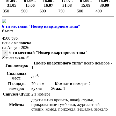
01.05 -
01.06 -
16.06 -
17.07 -
01.09 -
16.09 -
31.05
15.06
16.07
31.08
15.09
30.09
350
500
600
750
500
400
6-ти местный "Номер квартирного типа"
6 мест
4500
руб.
цена
с человека
на Август 2026
6-ти местный "Номер квартирного типа"
×
Кол-во мест: 6
"Номер квартирного типа"
всего номеров -
Тип номера:
1
Спальных
до 6
мест:
Площадь
70 кв.м.
Комнат в номере
: 2 +
номера:
кухня
Этаж
: 1
Санузел+Душ:
2 в номере
двуспальная кровать, шкаф, стулья,
Мебель:
прикроватные тумбочки, журнальный
столик, комод, прихожая, вешалка, зеркало