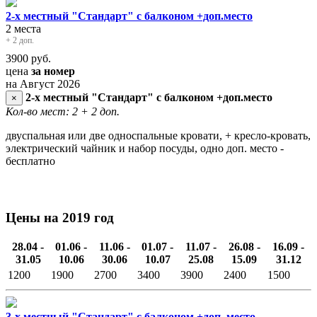
2-х местный "Стандарт" с балконом +доп.место
2 места
+ 2 доп.
3900
руб.
цена
за номер
на Август 2026
2-х местный "Стандарт" с балконом +доп.место
×
Кол-во мест: 2
+ 2 доп.
двуспальная или две односпальные кровати, + кресло-кровать,
электрический чайник и набор посуды, одно доп. место -
бесплатно
Цены на 2019 год
28.04 -
01.06 -
11.06 -
01.07 -
11.07 -
26.08 -
16.09 -
31.05
10.06
30.06
10.07
25.08
15.09
31.12
1200
1900
2700
3400
3900
2400
1500
3-х местный "Стандарт" с балконом +доп. место