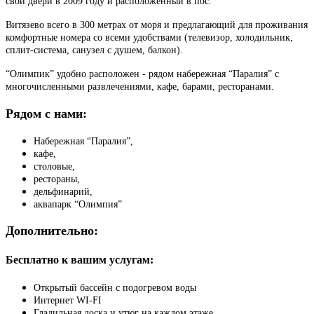
свои двери в 2009 году и расположенный в пос.
Витязево всего в 300 метрах от моря и предлагающий для проживания
комфортные номера со всеми удобствами (телевизор, холодильник,
сплит-система, санузел с душем, балкон).
“Олимпик” удобно расположен - рядом набережная “Паралия” с
многочисленными развлечениями, кафе, барами, ресторанами.
Рядом с нами:
Набережная “Паралия”,
кафе,
столовые,
рестораны,
дельфинарий,
аквапарк “Олимпия”
Дополнительно:
Бесплатно к вашим услугам:
Открытый бассейн c подогревом воды
Интернет WI-FI
Гладильная доска и утюг на каждом этаже