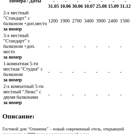
Номера / Даты
-
-
-
-
-
-
-
31.05
10.06
30.06
10.07
25.08
15.09
31.12
2-х местный
"Стандарт" с
1200
1900
2700
3400
3900
2400
1500
балконом +доп.место
за номер
3-х местный
"Стандарт" с
балконом +доп.
-
-
-
-
-
-
-
место
за номер
1-комнатная 5-ти
местная "Студия" с
-
-
-
-
-
-
-
балконом
за номер
2-х комнатный 5-ти
местный "Люкс" с
-
-
-
-
-
-
-
двумя балконами
за номер
Описание:
Гостевой дом “Олимпик” – новый современный отель, открывший