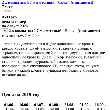
2-х комнатный 7-ми местный "Люкс" (с питанием)
7 мест
+ 2 доп.
8500
руб.
цена
за номер
на Август 2026
2-х комнатный 7-ми местный "Люкс" (с питанием)
×
Кол-во мест: 7
+ 2 доп.
1 спальня - двуспальная или две односпальные кровати,
кресло-кровать, шкаф, тумбочки, туалетный столик с
зеркалом, столик, прихожая; 2 спальня - двуспальная или две
односпальные кровати, диван, шкаф, тумбочки, туалетный
столик с зеркалом, журнальный столик; комнаты
изолированные; спутниковое ТВ, сплит-система, санузел,
балкон в каждой комнате, сушилка для белья; 2-х разовое
питание на выбор
Цены на 2019 год
01.06 -
16.06 -
01.07 -
01.08 -
21.08 -
01.09 -
16.09 -
15.06
30.06
31.07
20.08
31.08
15.09
31.10