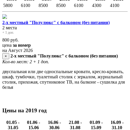
5800
6100
8500
8500
6100
4300
4100
2-х местный "Полулюкс" с балконом (без питания)
2 места
+ 1 доп.
800
руб.
цена
за номер
на Август 2026
2-х местный "Полулюкс" с балконом (без питания)
×
Кол-во мест: 2
+ 1 доп.
двуспальная или две односпальные кровати, кресло-кровать,
шкаф, тумбочки, туалетный столик с зеркалом, журнальный
столик, прихожая, спутниковое ТВ, на балконе - сушилка для
белья
Цены на 2019 год
01.05 -
01.06 -
16.06 -
21.08 -
01.09 -
16.09 -
31.05
15.06
30.06
31.08
15.09
31.10