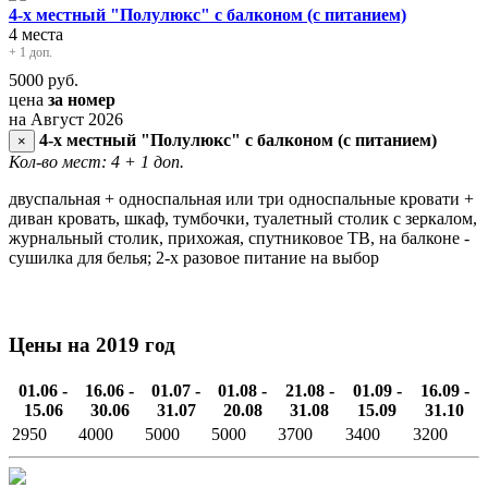
4-х местный "Полулюкс" с балконом (с питанием)
4 места
+ 1 доп.
5000
руб.
цена
за номер
на Август 2026
4-х местный "Полулюкс" с балконом (с питанием)
×
Кол-во мест: 4
+ 1 доп.
двуспальная + односпальная или три односпальные кровати +
диван кровать, шкаф, тумбочки, туалетный столик с зеркалом,
журнальный столик, прихожая, спутниковое ТВ, на балконе -
сушилка для белья; 2-х разовое питание на выбор
Цены на 2019 год
01.06 -
16.06 -
01.07 -
01.08 -
21.08 -
01.09 -
16.09 -
15.06
30.06
31.07
20.08
31.08
15.09
31.10
2950
4000
5000
5000
3700
3400
3200