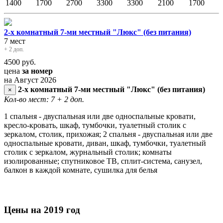
1400
1700
2700
3300
3300
2100
1700
2-х комнатный 7-ми местный "Люкс" (без питания)
7 мест
+ 2 доп.
4500
руб.
цена
за номер
на Август 2026
2-х комнатный 7-ми местный "Люкс" (без питания)
×
Кол-во мест: 7
+ 2 доп.
1 спальня - двуспальная или две односпальные кровати,
кресло-кровать, шкаф, тумбочки, туалетный столик с
зеркалом, столик, прихожая; 2 спальня - двуспальная или две
односпальные кровати, диван, шкаф, тумбочки, туалетный
столик с зеркалом, журнальный столик; комнаты
изолированные; спутниковое ТВ, сплит-система, санузел,
балкон в каждой комнате, сушилка для белья
Цены на 2019 год