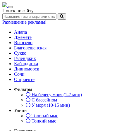
Toggle
Поиск по сайту
navigation
Размещение рекламы!
Анапа
Джемете
Витязево
Благовещенская
Сукко
Геленджик
Кабардинка
Дивноморск
Сочи
О проекте
Фильтры
На берегу моря (1-7 мин)
С бассейном
У моря (10-15 мин)
Улицы
Толстый мыс
Тонкий мыс
Геленджик