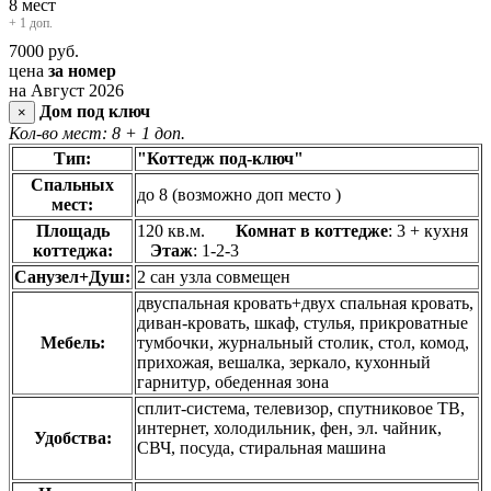
8 мест
+ 1 доп.
7000
руб.
цена
за номер
на Август 2026
Дом под ключ
×
Кол-во мест: 8
+ 1 доп.
Тип:
"Коттедж под-ключ"
Спальных
до 8 (возможно доп место )
мест:
Площадь
120 кв.м.
Комнат в коттедже
: 3 + кухня
коттеджа:
Этаж
: 1-2-3
Санузел+Душ:
2 сан узла совмещен
двуспальная кровать+двух спальная кровать,
диван-кровать, шкаф, стулья, прикроватные
Мебель:
тумбочки, журнальный столик, стол, комод,
прихожая, вешалка, зеркало, кухонный
гарнитур, обеденная зона
сплит-система, телевизор, спутниковое ТВ,
интернет, холодильник, фен, эл. чайник,
Удобства:
СВЧ, посуда, стиральная машина