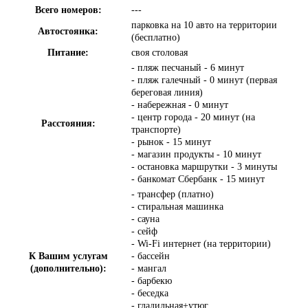
Всего номеров:
---
парковка на 10 авто на территории
Автостоянка:
(бесплатно)
Питание:
своя столовая
- пляж песчаный - 6 минут
- пляж галечный - 0 минут (первая
береговая линия)
- набережная - 0 минут
- центр города - 20 минут (на
Расстояния:
транспорте)
- рынок - 15 минут
- магазин продукты - 10 минут
- остановка маршрутки - 3 минуты
- банкомат Сбербанк - 15 минут
- трансфер (платно)
- стиральная машинка
- сауна
- сейф
- Wi-Fi интернет (на территории)
К Вашим услугам
- бассейн
(дополнительно):
- мангал
- барбекю
- беседка
- гладильная+утюг