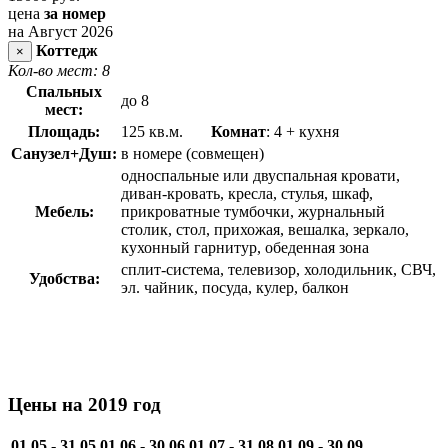
цена
за номер
на Август 2026
Коттедж
×
Кол-во мест: 8
Спальных
до 8
мест:
Площадь:
125 кв.м.
Комнат
: 4 + кухня
Санузел+Душ:
в номере (совмещен)
односпальные или двуспальная кровати,
диван-кровать, кресла, стулья, шкаф,
Мебель:
прикроватные тумбочки, журнальный
столик, стол, прихожая, вешалка, зеркало,
кухонный гарнитур, обеденная зона
сплит-система, телевизор, холодильник, СВЧ,
Удобства:
эл. чайник, посуда, кулер, балкон
Цены на 2019 год
01.05 - 31.05
01.06 - 30.06
01.07 - 31.08
01.09 - 30.09