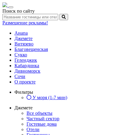
Toggle
Поиск по сайту
navigation
Размещение рекламы!
Анапа
Джемете
Витязево
Благовещенская
Сукко
Геленджик
Кабардинка
Дивноморск
Сочи
О проекте
Фильтры
У моря (1-7 мин)
Джемете
Все объекты
Частный сектор
Гостевые дома
Отели
Гостиницы