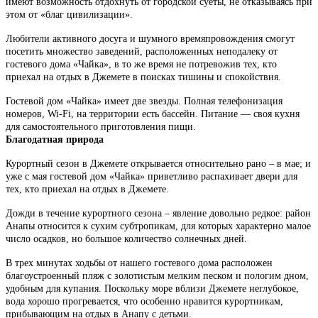
имеют возможность отдохнуть от городской суеты, не отказываясь при
этом от «благ цивилизации».
Любители активного досуга и шумного времяпровождения смогут
посетить множество заведений, расположенных неподалеку от
гостевого дома «Чайка», в то же время не потревожив тех, кто
приехал на отдых в Джемете в поисках тишины и спокойствия.
Гостевой дом «Чайка» имеет две звезды. Полная телефонизация
номеров, Wi-Fi, на территории есть бассейн. Питание — своя кухня
для самостоятельного приготовления пищи.
Благодатная природа
Курортный сезон в Джемете открывается относительно рано – в мае; и
уже с мая гостевой дом «Чайка» приветливо распахивает двери для
тех, кто приехал на отдых в Джемете.
Дожди в течение курортного сезона – явление довольно редкое: район
Анапы относится к сухим субтропикам, для которых характерно малое
число осадков, но большое количество солнечных дней.
В трех минутах ходьбы от нашего гостевого дома расположен
благоустроенный пляж с золотистым мелким песком и пологим дном,
удобным для купания. Поскольку море вблизи Джемете неглубокое,
вода хорошо прогревается, что особенно нравится курортникам,
прибывающим на отдых в Анапу с детьми.