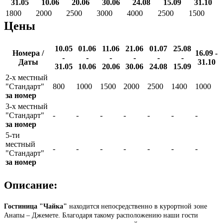
31.05
10.06
20.06
30.06
24.08
15.09
31.10
1800
2000
2500
3000
4000
2500
1500
Цены
10.05
01.06
11.06
21.06
01.07
25.08
Номера /
16.09 -
-
-
-
-
-
-
Даты
31.10
31.05
10.06
20.06
30.06
24.08
15.09
2-х местный
"Стандарт"
800
1000
1500
2000
2500
1400
1000
за номер
3-х местный
"Стандарт"
-
-
-
-
-
-
-
за номер
5-ти
местный
-
-
-
-
-
-
-
"Стандарт"
за номер
Описание:
Гостиница "Чайка"
находится непосредственно в курортной зоне
Анапы – Джемете. Благодаря такому расположению наши гости