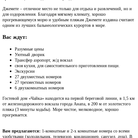
Джемете – отличное место не только для отдыха и развлечений, но и
для оздоровления. Благодаря мягкому климату, хорошо
прогревающемуся морю и удобным пляжам Джемете издавна считают
одним из лучших бальнеологических курортов в мире.
Вас ждут:
Разумные цены
Уютный дворик
Трансфер аэропорт, ж/д вокзал
своя кухня, для самостоятельного приготовления пищи.
Экскурсии
27 двухместных номеров
27 трехместных номеров
6 двухкомнатных номеров
Гостевой дом «Чайка» находится на первой береговой линии, в 1,5 км
от железнодорожного вокзала города Анапа, в 200 м от золотистого
пляжа (3 минуты ходьбы). Море чистое, мелководное, хорошо
прогревается.
Вам предлагаются:
1-комнатные и 2-х комнатные номера со всеми
удобствами (холодильник, телевизор, кондиционер, санузел, душ). В