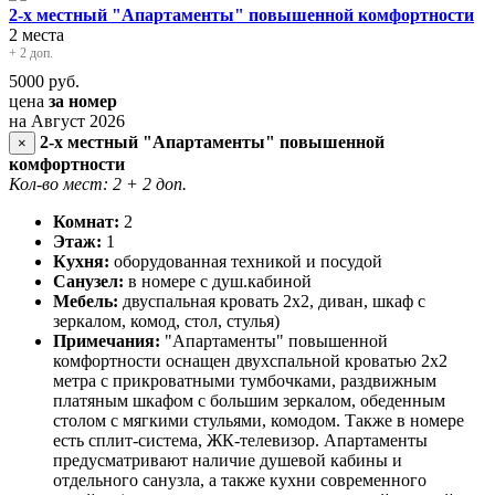
2-х местный "Апартаменты" повышенной комфортности
2 места
+ 2 доп.
5000
руб.
цена
за номер
на Август 2026
2-х местный "Апартаменты" повышенной
×
комфортности
Кол-во мест: 2
+ 2 доп.
Комнат:
2
Этаж:
1
Кухня:
оборудованная техникой и посудой
Санузел:
в номере с душ.кабиной
Мебель:
двуспальная кровать 2х2, диван, шкаф с
зеркалом, комод, стол, стулья)
Примечания:
"Апартаменты" повышенной
комфортности оснащен двухспальной кроватью 2х2
метра с прикроватными тумбочками, раздвижным
платяным шкафом с большим зеркалом, обеденным
столом с мягкими стульями, комодом. Также в номере
есть сплит-система, ЖК-телевизор. Апартаменты
предусматривают наличие душевой кабины и
отдельного санузла, а также кухни современного