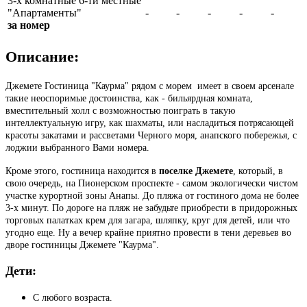
3-х комнатные 6-ти местные
"Апартаменты"
-
-
-
-
-
за номер
Описание:
Джемете Гостиница "Каурма" рядом с морем имеет в своем арсенале
такие неоспоримые достоинства, как - бильярдная комната,
вместительный холл с возможностью поиграть в такую
интеллектуальную игру, как шахматы, или насладиться потрясающей
красоты закатами и рассветами Черного моря, анапского побережья, с
лоджии выбранного Вами номера.
Кроме этого, гостиница находится в
поселке Джемете
, который, в
свою очередь, на Пионерском проспекте - самом экологически чистом
участке курортной зоны Анапы. До пляжа от гостиного дома не более
3-х минут. По дороге на пляж не забудьте приобрести в придорожных
торговых палатках крем для загара, шляпку, круг для детей, или что
угодно еще. Ну а вечер крайне приятно провести в тени деревьев во
дворе гостиницы Джемете "Каурма".
Дети:
С любого возраста.