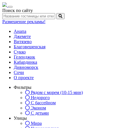
Toggle
Поиск по сайту
navigation
Размещение рекламы!
Анапа
Джемете
Витязево
Благовещенская
Сукко
Геленджик
Кабардинка
Дивноморск
Сочи
О проекте
Фильтры
Рядом с морем (10-15 мин)
Недорого
С бассейном
Эконом
С детьми
Улицы
Мира