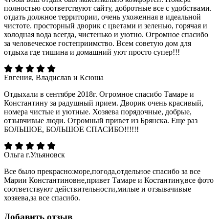
полностью соответствуют сайту, добротные все с удобствами.
отдать должное территории, очень ухоженная в идеальной
чистоте. просторный дворик с цветами и зеленью, горячая и
холодная вода всегда, чистенько и уютно. Огромное спасибо
за человеческое гостеприимство. Всем советую дом для
отдыха где тишина и домашний уют просто супер!!!
Евгения, Владислав и Ксюша
Отдыхали в сентябре 2018г. Огромное спасибо Тамаре и
Константину за радушный прием. Дворик очень красивый,
номера чистые и уютные. Хозяева порядочные, добрые,
отзывчивые люди. Огромный привет из Брянска. Еще раз
БОЛЬШОЕ, БОЛЬШОЕ СПАСИБО!!!!!!
Ольга г.Ульяновск
Все было прекрасно:море,погода,отдельное спасибо за все
Марии Константиновне,привет Тамаре и Костантину,все фото
соответствуют действительности,милые и отзывачивые
хозяева,за все спасибо.
Добавить отзыв