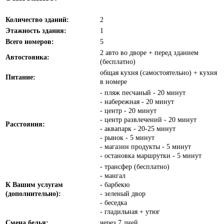
Количество зданий:
2
Этажность здания:
1
Всего номеров:
5
2 авто во дворе + перед зданием
Автостоянка:
(бесплатно)
общая кухня (самостоятельно) + кухня
Питание:
в номере
- пляж песчаный - 20 минут
- набережная - 20 минут
- центр - 20 минут
- центр развлечений - 20 минут
Расстояния:
- аквапарк - 20-25 минут
- рынок - 5 минут
- магазин продукты - 5 минут
- остановка маршрутки - 5 минут
- трансфер (бесплатно)
- мангал
К Вашим услугам
- барбекю
(дополнительно):
- зеленый двор
- беседка
- гладильная + утюг
Смена белья:
через 7 дней