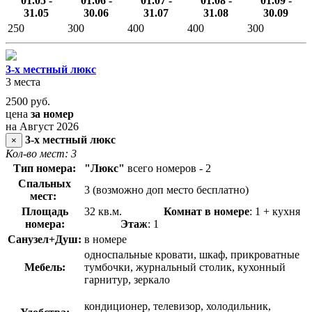
01.05 -
01.06 -
01.07 -
01.08 -
01.09 -
31.05
30.06
31.07
31.08
30.09
250
300
400
400
300
3-х местный люкс
3 места
2500
руб.
цена
за номер
на Август 2026
3-х местный люкс
×
Кол-во мест: 3
Тип номера:
"Люкс"
всего номеров - 2
Спальных
3 (возможно доп место бесплатно)
мест:
Площадь
32 кв.м.
Комнат в номере
: 1 + кухня
номера:
Этаж
: 1
Санузел+Душ:
в номере
односпальные кровати, шкаф, прикроватные
Мебель:
тумбочки, журнальный столик, кухонный
гарнитур, зеркало
кондиционер, телевизор, холодильник,