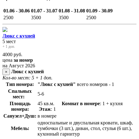
01.06 - 30.06
01.07 - 31.07
01.08 - 31.08
01.09 - 30.09
2500
3500
3500
2500
Люкс с кухней
5 мест
+ 1 доп.
4000
руб.
цена
за номер
на Август 2026
Люкс с кухней
×
Кол-во мест: 5
+ 1 доп.
Тип номера:
"Люкс с кухней"
всего номеров - 1
Спальных
5-6
мест:
Площадь
45 кв.м.
Комнат в номере
: 1 + кухня
номера:
Этаж
: 1
Санузел+Душ:
в номере
односпальные и двуспальная кровати, шкаф,
Мебель:
тумбочки (3 шт.), диван, стол, стулья (6 шт.),
кухонный гарнитур