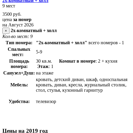
2х-комнатный + холл
9 мест
3500
руб.
цена
за номер
на Август 2026
2х-комнатный + холл
×
Кол-во мест: 9
Тип номера:
"2х-комнатный + холл"
всего номеров - 1
Спальных
5-9
мест:
Площадь
30 кв.м.
Комнат в номере
: 2 + кухня
номера:
Этаж
: 1
Санузел+Душ:
на этаже
кровать, детский диван, шкаф, односпальная
Мебель:
кровать, диван, кресла, журнальный столик,
стол, стулья, кухонный гарнитур
Удобства:
телевизор
Цены на 2019 год