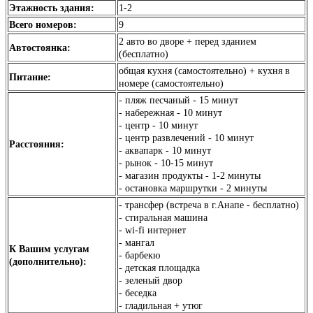
Этажность здания:
1-2
Всего номеров:
9
2 авто во дворе + перед зданием
Автостоянка:
(бесплатно)
общая кухня (самостоятельно) + кухня в
Питание:
номере (самостоятельно)
- пляж песчаный - 15 минут
- набережная - 10 минут
- центр - 10 минут
- центр развлечений - 10 минут
Расстояния:
- аквапарк - 10 минут
- рынок - 10-15 минут
- магазин продукты - 1-2 минуты
- остановка маршрутки - 2 минуты
- трансфер (встреча в г.Анапе - бесплатно)
- стиральная машина
- wi-fi интернет
- мангал
К Вашим услугам
- барбекю
(дополнительно):
- детская площадка
- зеленый двор
- беседка
- гладильная + утюг