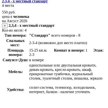
2,3,4 - х местный стандарт
4 места
550
руб.
цена
с человека
на Август 2026
2,3,4 - х местный стандарт
×
Кол-во мест: 4
Тип номера:
"Стандарт"
всего номеров - 8
Спальных
2-3-4 (возможно доп место платно)
мест:
Площадь
15-25 кв.м.
Комнат в номере
: 1
Этаж
:
номера:
2-3
Санузел+Душ:
в номере
односпальные или двуспальная кровати,
диван-кровать, кресло-кровать, шкаф,
Мебель:
прикроватные тумбочки, журнальный
столик, туалетный столик, вешалка, зеркало
сплит-система, телевизор, холодильник,
Удобства:
интернет, балкон - наличие уточнять