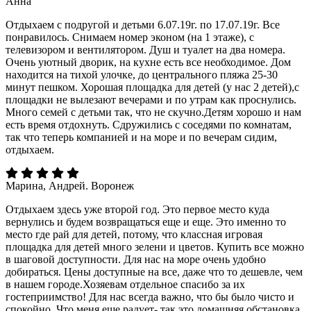
Анна
Отдыхаем с подругой и детьми 6.07.19г. по 17.07.19г. Все
понравилось. Снимаем номер эконом (на 1 этаже), с
телевизором и вентилятором. Душ и туалет на два номера.
Очень уютный дворик, на кухне есть все необходимое. Дом
находится на тихой улочке, до центрального пляжа 25-30
минут пешком. Хорошая площадка для детей (у нас 2 детей),с
площадки не вылезают вечерами и по утрам как проснулись.
Много семей с детьми так, что не скучно.Детям хорошо и нам
есть время отдохнуть. Сдружились с соседями по комнатам,
так что теперь компанией и на море и по вечерам сидим,
отдыхаем.
Марина, Андрей. Воронеж
Отдыхаем здесь уже второй год. Это первое место куда
вернулись и будем возвращаться еще и еще. Это именно то
место где рай для детей, потому, что классная игровая
площадка для детей много зелени и цветов. Купить все можно
в шаговой доступности. Для нас на море очень удобно
добираться. Цены доступные на все, даже что то дешевле, чем
в нашем городе.Хозяевам отдельное спасибо за их
гостеприимство! Для нас всегда важно, что бы было чисто и
спокойно. Что меня еще радует- так это домашняя обстановка