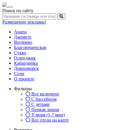
Toggle
Поиск по сайту
navigation
Размещение рекламы!
Анапа
Джемете
Витязево
Благовещенская
Сукко
Геленджик
Кабардинка
Дивноморск
Сочи
О проекте
Фильтры
Все включено
С бассейном
С детьми
Первая линия
У моря (1-7 мин)
Все отели на карте
Витязево