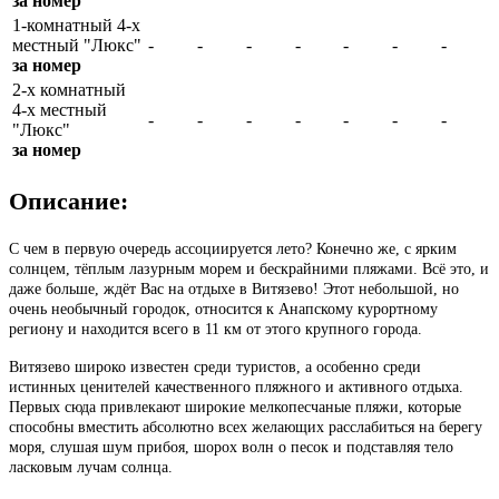
за номер
1-комнатный 4-х
местный "Люкс"
-
-
-
-
-
-
-
за номер
2-х комнатный
4-х местный
-
-
-
-
-
-
-
"Люкс"
за номер
Описание:
С чем в первую очередь ассоциируется лето? Конечно же, с ярким
солнцем, тёплым лазурным морем и бескрайними пляжами. Всё это, и
даже больше, ждёт Вас на отдыхе в Витязево! Этот небольшой, но
очень необычный городок, относится к Анапскому курортному
региону и находится всего в 11 км от этого крупного города.
Витязево широко известен среди туристов, а особенно среди
истинных ценителей качественного пляжного и активного отдыха.
Первых сюда привлекают широкие мелкопесчаные пляжи, которые
способны вместить абсолютно всех желающих расслабиться на берегу
моря, слушая шум прибоя, шорох волн о песок и подставляя тело
ласковым лучам солнца.