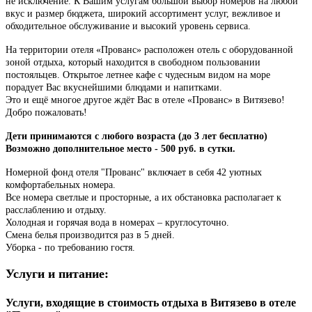
не исключение. К Вашим услугам большой выбор номеров на любой
вкус и размер бюджета, широкий ассортимент услуг, вежливое и
обходительное обслуживание и высокий уровень сервиса.
На территории отеля «Прованс» расположен отель с оборудованной
зоной отдыха, который находится в свободном пользовании
постояльцев. Открытое летнее кафе с чудесным видом на море
порадует Вас вкуснейшими блюдами и напитками.
Это и ещё многое другое ждёт Вас в отеле «Прованс» в Витязево!
Добро пожаловать!
Дети принимаются с любого возраста (до 3 лет бесплатно)
Возможно дополнительное место - 500 руб. в сутки.
Номерной фонд отеля "Прованс" включает в себя 42 уютных
комфортабельных номера.
Все номера светлые и просторные, а их обстановка располагает к
расслаблению и отдыху.
Холодная и горячая вода в номерах – круглосуточно.
Смена белья производится раз в 5 дней.
Уборка - по требованию гостя.
Услуги и питание:
Услуги, входящие в стоимость отдыха в Витязево в отеле