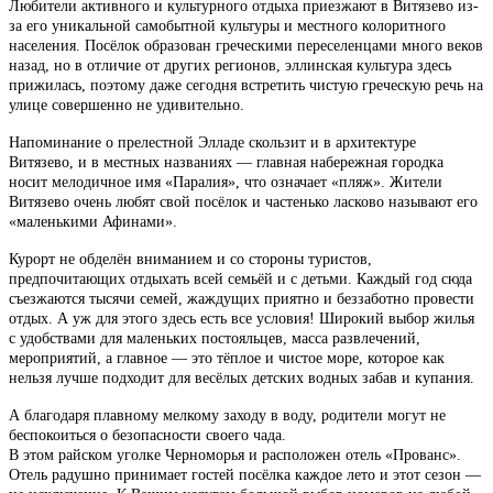
Любители активного и культурного отдыха приезжают в Витязево из-
за его уникальной самобытной культуры и местного колоритного
населения. Посёлок образован греческими переселенцами много веков
назад, но в отличие от других регионов, эллинская культура здесь
прижилась, поэтому даже сегодня встретить чистую греческую речь на
улице совершенно не удивительно.
Напоминание о прелестной Элладе скользит и в архитектуре
Витязево, и в местных названиях — главная набережная городка
носит мелодичное имя «Паралия», что означает «пляж». Жители
Витязево очень любят свой посёлок и частенько ласково называют его
«маленькими Афинами».
Курорт не обделён вниманием и со стороны туристов,
предпочитающих отдыхать всей семьёй и с детьми. Каждый год сюда
съезжаются тысячи семей, жаждущих приятно и беззаботно провести
отдых. А уж для этого здесь есть все условия! Широкий выбор жилья
с удобствами для маленьких постояльцев, масса развлечений,
мероприятий, а главное — это тёплое и чистое море, которое как
нельзя лучше подходит для весёлых детских водных забав и купания.
А благодаря плавному мелкому заходу в воду, родители могут не
беспокоиться о безопасности своего чада.
В этом райском уголке Черноморья и расположен отель «Прованс».
Отель радушно принимает гостей посёлка каждое лето и этот сезон —