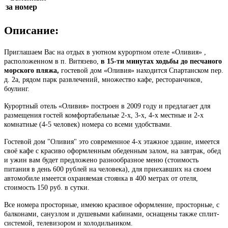
за номер
Описание:
Приглашаем Вас на отдых в уютном курортном отеле «Оливия» ,
расположенном в п. Витязево,
в 15-ти минутах ходьбы до песчаного
морского пляжа,
гостевой дом «Оливия» находится Спартанском пер.
д. 2а, рядом парк развлечений, множество кафе, ресторанчиков,
боулинг.
Курортный отель «Оливия» построен в 2009 году и предлагает для
размещения гостей комфортабельные 2-х, 3-х, 4-х местные и 2-х
комнатные (4-5 человек) номера со всеми удобствами.
Гостевой дом "Оливия" это современное 4-х этажное здание, имеется
своё кафе с красиво оформленным обеденным залом, на завтрак, обед
и ужин вам будет предложено разнообразное меню (стоимость
питания в день 600 рублей на человека), для приехавших на своем
автомобиле имеется охраняемая стоянка в 400 метрах от отеля,
стоимость 150 руб. в сутки.
Все номера просторные, имеюю красивое оформление, просторные, с
балконами, санузлом и душевыми кабинами, оснащены также сплит-
системой, телевизором и холодильником.