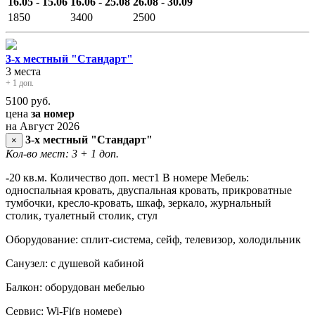
16.05 - 15.06
16.06 - 25.08
26.08 - 30.09
1850
3400
2500
3-х местный "Стандарт"
3 места
+ 1 доп.
5100
руб.
цена
за номер
на Август 2026
3-х местный "Стандарт"
×
Кол-во мест: 3
+ 1 доп.
-
20 кв.м. Количество доп. мест1 В номере Мебель:
односпальная кровать, двуспальная кровать, прикроватные
тумбочки, кресло-кровать, шкаф, зеркало, журнальный
столик, туалетный столик, стул
Оборудование: сплит-система, сейф, телевизор, холодильник
Санузел: с душевой кабиной
Балкон: оборудован мебелью
Сервис: Wi-Fi(в номере)