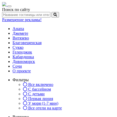
Toggle
Поиск по сайту
navigation
Размещение рекламы!
Анапа
Джемете
Витязево
Благовещенская
Сукко
Геленджик
Кабардинка
Дивноморск
Сочи
О проекте
Фильтры
Все включено
С бассейном
С детьми
Первая линия
У моря (1-7 мин)
Все отели на карте
Витязево