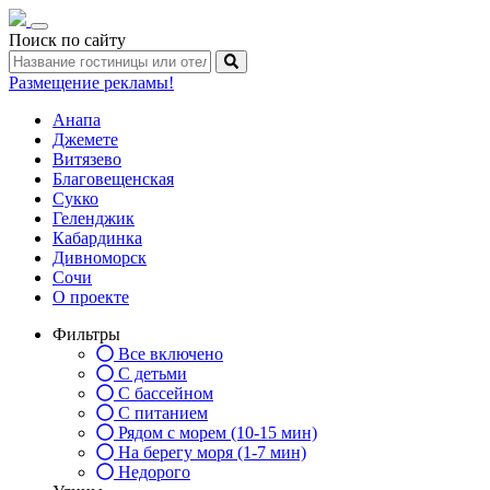
Toggle
Поиск по сайту
navigation
Размещение рекламы!
Анапа
Джемете
Витязево
Благовещенская
Сукко
Геленджик
Кабардинка
Дивноморск
Сочи
О проекте
Фильтры
Все включено
С детьми
С бассейном
С питанием
Рядом с морем (10-15 мин)
На берегу моря (1-7 мин)
Недорого