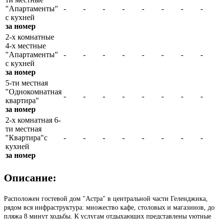
"Апартаменты"
-
-
-
-
-
-
-
-
с кухней
за номер
2-х комнатные
4-х местные
"Апартаменты"
-
-
-
-
-
-
-
-
с кухней
за номер
5-ти местная
"Однокомнатная
-
-
-
-
-
-
-
-
квартира"
за номер
2-х комнатная 6-
ти местная
"Квартира"с
-
-
-
-
-
-
-
-
кухней
за номер
Описание:
Расположен гостевой дом "Астра" в центральной части Геленджика,
рядом вся инфраструктура: множество кафе, столовых и магазинов, до
пляжа 8 минут ходьбы. К услугам отдыхающих представлены уютные