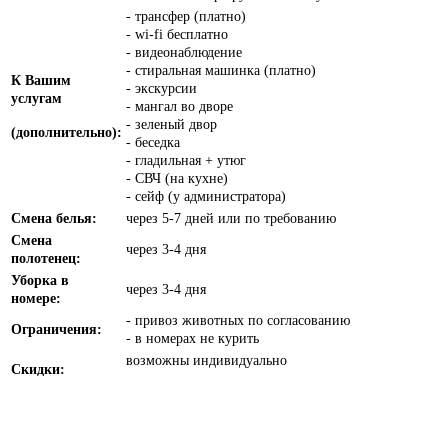
- трансфер (платно)
- wi-fi бесплатно
- видеонаблюдение
- стиральная машинка (платно)
К Вашим
- экскурсии
услугам
- мангал во дворе
- зеленый двор
(дополнительно):
- беседка
- гладильная + утюг
- СВЧ (на кухне)
- сейф (у администратора)
Смена белья:
через 5-7 дней или по требованию
Смена
через 3-4 дня
полотенец:
Уборка в
через 3-4 дня
номере:
- привоз животных по согласованию
Ограничения:
- в номерах не курить
возможны индивидуально
Скидки: