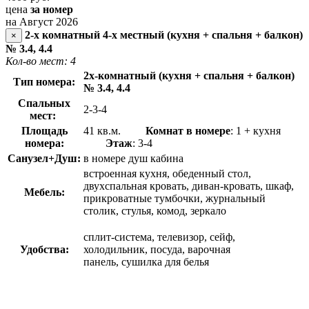
цена
за номер
на Август 2026
2-х комнатный 4-х местный (кухня + спальня + балкон)
×
№ 3.4, 4.4
Кол-во мест: 4
2х-комнатный (кухня + спальня + балкон)
Тип номера:
№ 3.4, 4.4
Спальных
2-3-4
мест:
Площадь
41 кв.м.
Комнат в номере
: 1 + кухня
номера:
Этаж
: 3-4
Санузел+Душ:
в номере душ кабина
встроенная кухня, обеденный стол,
двухспальная кровать, диван-кровать, шкаф,
Мебель:
прикроватные тумбочки, журнальный
столик, стулья, комод, зеркало
сплит-система, телевизор, сейф,
Удобства:
холодильник, посуда, варочная
панель, сушилка для белья