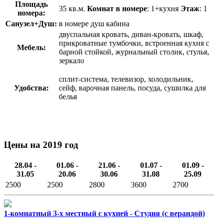
Площадь
35 кв.м.
Комнат в номере
: 1+кухня
Этаж
: 1
номера:
Санузел+Душ:
в номере душ кабина
двуспальная кровать, диван-кровать, шкаф,
прикроватные тумбочки, встроенная кухня с
Мебель:
барной стойкой, журнальный столик, стулья,
зеркало
сплит-система, телевизор, холодильник,
Удобства:
сейф, варочная панель, посуда, сушилка для
белья
Цены на 2019 год
28.04 -
01.06 -
21.06 -
01.07 -
01.09 -
31.05
20.06
30.06
31.08
25.09
2500
2500
2800
3600
2700
1-комнатный 3-х местный с кухней - Студия (с верандой)