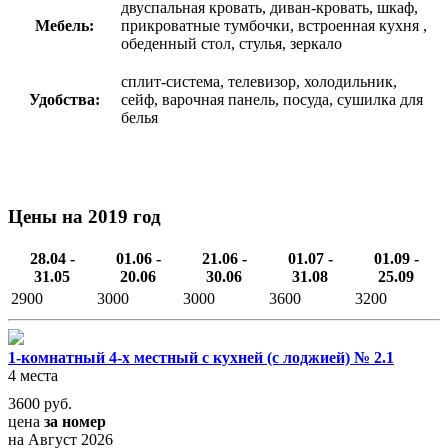
двуспальная кровать, диван-кровать, шкаф,
Мебель:
прикроватные тумбочки, встроенная кухня ,
обеденный стол, стулья, зеркало
сплит-система, телевизор, холодильник,
Удобства:
сейф, варочная панель, посуда, сушилка для
белья
Цены на 2019 год
28.04 -
01.06 -
21.06 -
01.07 -
01.09 -
31.05
20.06
30.06
31.08
25.09
2900
3000
3000
3600
3200
1-комнатный 4-х местный с кухней (с лоджией) № 2.1
4 места
3600
руб.
цена
за номер
на Август 2026