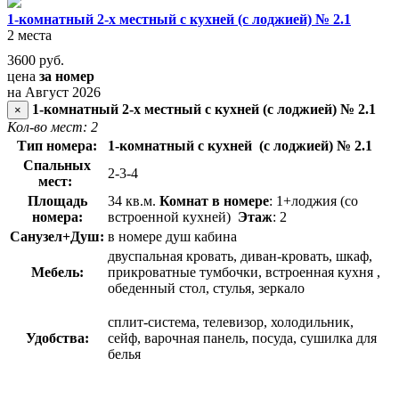
1-комнатный 2-х местный с кухней (с лоджией) № 2.1
2 места
3600
руб.
цена
за номер
на Август 2026
1-комнатный 2-х местный с кухней (с лоджией) № 2.1
×
Кол-во мест: 2
Тип номера:
1-комнатный с кухней (с лоджией) № 2.1
Спальных
2-3-4
мест:
Площадь
34 кв.м.
Комнат в номере
: 1+лоджия
(со
номера:
встроенной кухней)
Этаж
: 2
Санузел+Душ:
в номере душ кабина
двуспальная кровать, диван-кровать, шкаф,
Мебель:
прикроватные тумбочки, встроенная кухня ,
обеденный стол, стулья, зеркало
сплит-система, телевизор, холодильник,
Удобства:
сейф, варочная панель, посуда, сушилка для
белья