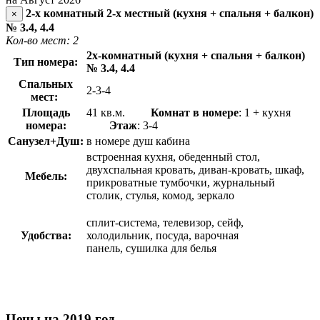
2-х комнатный 2-х местный (кухня + спальня + балкон)
×
№ 3.4, 4.4
Кол-во мест: 2
2х-комнатный (кухня + спальня + балкон)
Тип номера:
№ 3.4, 4.4
Спальных
2-3-4
мест:
Площадь
41 кв.м.
Комнат в номере
: 1 + кухня
номера:
Этаж
: 3-4
Санузел+Душ:
в номере душ кабина
встроенная кухня, обеденный стол,
двухспальная кровать, диван-кровать, шкаф,
Мебель:
прикроватные тумбочки, журнальный
столик, стулья, комод, зеркало
сплит-система, телевизор, сейф,
Удобства:
холодильник, посуда, варочная
панель, сушилка для белья
Цены на 2019 год