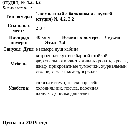
(студия) № 4.2, 3.2
Кол-во мест: 3
1-комнатный с балконом и с кухней
Тип номера:
(студия) № 4.2, 3.2
Спальных
2-3-4
мест:
Площадь
40 кв.м.
Комнат в номере
: 1 + кухня
номера:
Этаж
: 3-4
Санузел+Душ:
в номере душ кабина
встроенная кухня с барной стойкой,
двухспальная кровать, диван-кровать, кресла,
Мебель:
шкаф, прикроватные тумбочки, журнальный
столик, стулья, комод, зеркало
сплит-система, телевизор, сейф,
Удобства:
холодильник, посуда, варочная
панель, сушилка для белья
Цены на 2019 год