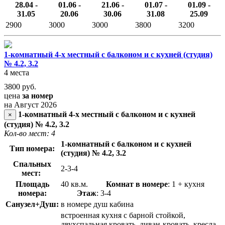
28.04 -
01.06 -
21.06 -
01.07 -
01.09 -
31.05
20.06
30.06
31.08
25.09
2900
3000
3000
3800
3200
1-комнатный 4-х местный с балконом и с кухней (студия)
№ 4.2, 3.2
4 места
3800
руб.
цена
за номер
на Август 2026
1-комнатный 4-х местный с балконом и с кухней
×
(студия) № 4.2, 3.2
Кол-во мест: 4
1-комнатный с балконом и с кухней
Тип номера:
(студия) № 4.2, 3.2
Спальных
2-3-4
мест:
Площадь
40 кв.м.
Комнат в номере
: 1 + кухня
номера:
Этаж
: 3-4
Санузел+Душ:
в номере душ кабина
встроенная кухня с барной стойкой,
двухспальная кровать, диван-кровать, кресла,