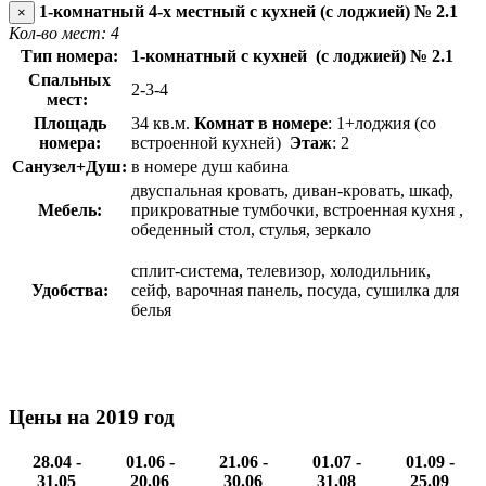
1-комнатный 4-х местный с кухней (с лоджией) № 2.1
×
Кол-во мест: 4
Тип номера:
1-комнатный с кухней (с лоджией) № 2.1
Спальных
2-3-4
мест:
Площадь
34 кв.м.
Комнат в номере
: 1+лоджия
(со
номера:
встроенной кухней)
Этаж
: 2
Санузел+Душ:
в номере душ кабина
двуспальная кровать, диван-кровать, шкаф,
Мебель:
прикроватные тумбочки, встроенная кухня ,
обеденный стол, стулья, зеркало
сплит-система, телевизор, холодильник,
Удобства:
сейф, варочная панель, посуда, сушилка для
белья
Цены на 2019 год
28.04 -
01.06 -
21.06 -
01.07 -
01.09 -
31.05
20.06
30.06
31.08
25.09