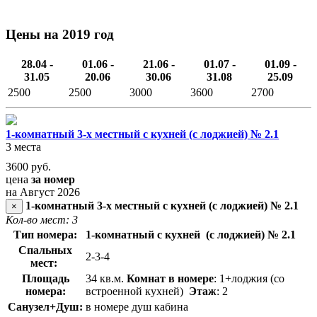
Цены на 2019 год
28.04 -
01.06 -
21.06 -
01.07 -
01.09 -
31.05
20.06
30.06
31.08
25.09
2500
2500
3000
3600
2700
1-комнатный 3-х местный с кухней (с лоджией) № 2.1
3 места
3600
руб.
цена
за номер
на Август 2026
1-комнатный 3-х местный с кухней (с лоджией) № 2.1
×
Кол-во мест: 3
Тип номера:
1-комнатный с кухней (с лоджией) № 2.1
Спальных
2-3-4
мест:
Площадь
34 кв.м.
Комнат в номере
: 1+лоджия
(со
номера:
встроенной кухней)
Этаж
: 2
Санузел+Душ:
в номере душ кабина