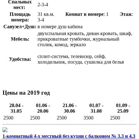
Спальных
2-3-4
мест:
Площадь
31 кв.м.
Комнат в номере
: 1
Этаж
:
номера:
3-4
Санузел+Душ:
в номере душ кабина
двухспальная кровать, диван-кровать, шкаф,
Мебель:
прикроватные тумбочки, журнальный
столик, комод, зеркало
сплит-система, телевизор, сейф,
Удобства:
холодильник, посуда, сушилка для белья
Цены на 2019 год
28.04 -
01.06 -
21.06 -
01.07 -
01.09 -
31.05
20.06
30.06
31.08
25.09
2500
2500
2500
3500
2500
1-комнатный 4-х местный без кухни с балконом № 3.3 и 4.3