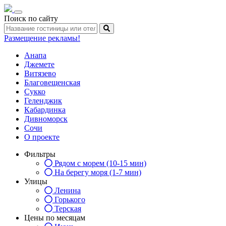
Toggle
Поиск по сайту
navigation
Размещение рекламы!
Анапа
Джемете
Витязево
Благовещенская
Сукко
Геленджик
Кабардинка
Дивноморск
Сочи
О проекте
Фильтры
Рядом с морем (10-15 мин)
На берегу моря (1-7 мин)
Улицы
Ленина
Горького
Терская
Цены по месяцам