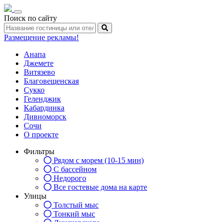
Toggle
Поиск по сайту
navigation
Размещение рекламы!
Анапа
Джемете
Витязево
Благовещенская
Сукко
Геленджик
Кабардинка
Дивноморск
Сочи
О проекте
Фильтры
Рядом с морем (10-15 мин)
С бассейном
Недорого
Все гостевые дома на карте
Улицы
Толстый мыс
Тонкий мыс