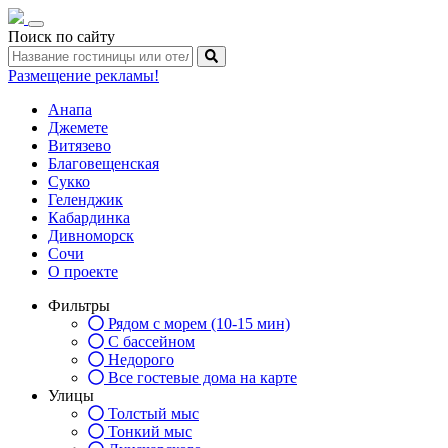
Toggle
Поиск по сайту
navigation
Размещение рекламы!
Анапа
Джемете
Витязево
Благовещенская
Сукко
Геленджик
Кабардинка
Дивноморск
Сочи
О проекте
Фильтры
Рядом с морем (10-15 мин)
С бассейном
Недорого
Все гостевые дома на карте
Улицы
Толстый мыс
Тонкий мыс