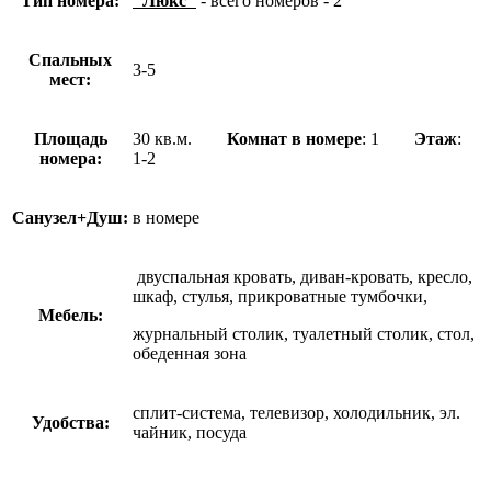
Тип номера:
"Люкс"
- всего номеров - 2
Спальных
3-5
мест:
Площадь
30 кв.м.
Комнат в номере
: 1
Этаж
:
номера:
1-2
Санузел+Душ:
в номере
двуспальная кровать, диван-кровать, кресло,
шкаф, стулья, прикроватные тумбочки,
Мебель:
журнальный столик, туалетный столик, стол,
обеденная зона
сплит-система, телевизор, холодильник, эл.
Удобства:
чайник, посуда