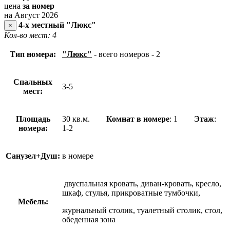
цена
за номер
на Август 2026
4-х местный "Люкс"
×
Кол-во мест: 4
Тип номера:
"Люкс"
- всего номеров - 2
Спальных
3-5
мест:
Площадь
30 кв.м.
Комнат в номере
: 1
Этаж
:
номера:
1-2
Санузел+Душ:
в номере
двуспальная кровать, диван-кровать, кресло,
шкаф, стулья, прикроватные тумбочки,
Мебель:
журнальный столик, туалетный столик, стол,
обеденная зона