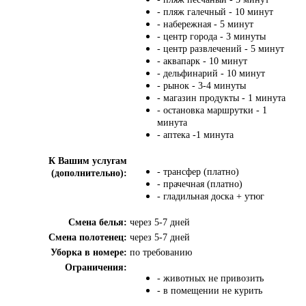
- пляж галечный - 10 минут
- набережная - 5 минут
- центр города - 3 минуты
- центр развлечений - 5 минут
- аквапарк - 10 минут
- дельфинарий - 10 минут
- рынок - 3-4 минуты
- магазин продукты - 1 минута
- остановка маршрутки - 1
минута
- аптека -1 минута
К Вашим услугам
- трансфер (платно)
(дополнительно):
- прачечная (платно)
- гладильная доска + утюг
Смена белья:
через 5-7 дней
Смена полотенец:
через 5-7 дней
Уборка в номере:
по требованию
Ограничения:
- животных не привозить
- в помещении не курить