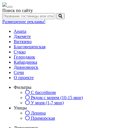
Toggle
Поиск по сайту
navigation
Размещение рекламы!
Анапа
Джемете
Витязево
Благовещенская
Сукко
Геленджик
Кабардинка
Дивноморск
Сочи
О проекте
Фильтры
С бассейном
Рядом с морем (10-15 мин)
У моря (1-7 мин)
Улицы
Ленина
Приморская
Дивноморск