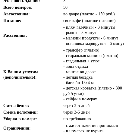
Этажность здания:
3
Всего номеров:
50
Автостоянка:
во дворе (платно - 150 руб.)
Питание:
свое кафе (платное питание)
- пляж галечный - 3 минуты
- рынок - 5 минут
Расстояния:
- магазин продукты - 6 минут
- остановка маршрутки - 6 минут
- трансфер (платно)
- стиральная машина (платно)
- гладильная + утюг
- зона отдыха
К Вашим услугам
- мангал во дворе
(дополнительно):
- летняя беседка
- бассейн 15х4 м
- детская кроватка (платно - 300
руб./сутки)
- сейфы в номерах
Смена белья:
через 3-5 дней
Смена полотенец:
через 3-5 дней
Уборка в номере:
по требованию
- с животными не принимаем
Ограничения:
- в номерах не курить