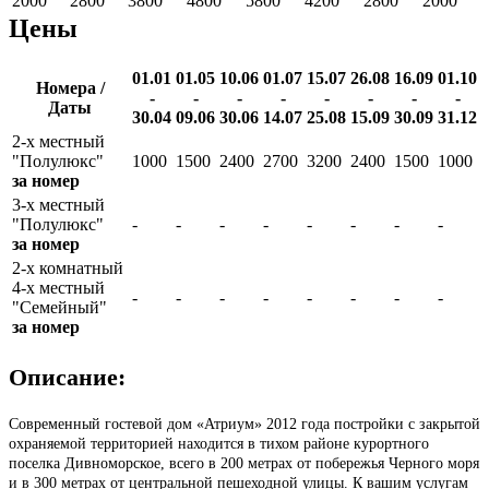
2000
2800
3800
4800
5800
4200
2800
2000
Цены
01.01
01.05
10.06
01.07
15.07
26.08
16.09
01.10
Номера /
-
-
-
-
-
-
-
-
Даты
30.04
09.06
30.06
14.07
25.08
15.09
30.09
31.12
2-х местный
"Полулюкс"
1000
1500
2400
2700
3200
2400
1500
1000
за номер
3-х местный
"Полулюкс"
-
-
-
-
-
-
-
-
за номер
2-х комнатный
4-х местный
-
-
-
-
-
-
-
-
"Семейный"
за номер
Описание:
Современный гостевой дом «Атриум» 2012 года постройки с закрытой
охраняемой территорией находится в тихом районе курортного
поселка Дивноморское, всего в 200 метрах от побережья Черного моря
и в 300 метрах от центральной пешеходной улицы. К вашим услугам