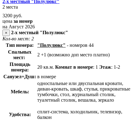
2-х местный "Полулюкс"
2 места
3200
руб.
цена
за номер
на Август 2026
2-х местный "Полулюкс"
×
Кол-во мест: 2
Тип номера:
"Полулюкс"
- номеров 44
Спальных
2 +1 (возможно доп место платно)
мест:
Площадь
20 кв.м.
Комнат в номере
: 1
Этаж
: 1-2
номера:
Санузел+Душ:
в номере
односпальные или двуспальная кровати,
диван-кровать, шкаф, стулья, прикроватные
Мебель:
тумбочки, стол, журнальный столик,
туалетный столик, вешалка, зеркало
сплит-система, холодильник, телевизор,
Удобства:
балкон