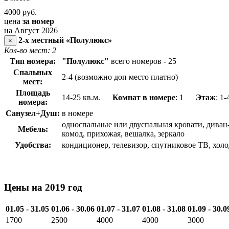
4000
руб.
цена
за номер
на Август 2026
2-х местный «Полулюкс»
×
Кол-во мест: 2
Тип номера:
"Полулюкс"
всего номеров - 25
Спальных
2-4 (возможно доп место платно)
мест:
Площадь
14-25 кв.м.
Комнат в номере
: 1
Этаж
: 1-
номера:
Санузел+Душ:
в номере
односпальные или двуспальная кровати, диван-
Мебель:
комод, прихожая, вешалка, зеркало
Удобства:
кондиционер, телевизор, спутниковое ТВ, холо
Цены на 2019 год
01.05 - 31.05
01.06 - 30.06
01.07 - 31.07
01.08 - 31.08
01.09 - 30.0
1700
2500
4000
4000
3000