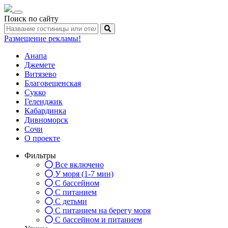
Toggle
Поиск по сайту
navigation
Размещение рекламы!
Анапа
Джемете
Витязево
Благовещенская
Сукко
Геленджик
Кабардинка
Дивноморск
Сочи
О проекте
Фильтры
Все включено
У моря (1-7 мин)
С бассейном
С питанием
С детьми
С питанием на берегу моря
С бассейном и питанием