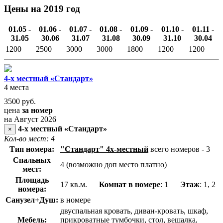
Цены на 2019 год
01.05 -
01.06 -
01.07 -
01.08 -
01.09 -
01.10 -
01.11 -
31.05
30.06
31.07
31.08
30.09
31.10
30.04
1200
2500
3000
3000
1800
1200
1200
4-х местный «Стандарт»
4 места
3500
руб.
цена
за номер
на Август 2026
4-х местный «Стандарт»
×
Кол-во мест: 4
Тип номера:
"Стандарт" 4х-местный
всего номеров - 3
Спальных
4 (возможно доп место платно)
мест:
Площадь
17 кв.м.
Комнат в номере
: 1
Этаж
: 1, 2
номера:
Санузел+Душ:
в номере
двуспальная кровать, диван-кровать, шкаф,
Мебель:
прикроватные тумбочки, стол, вешалка,