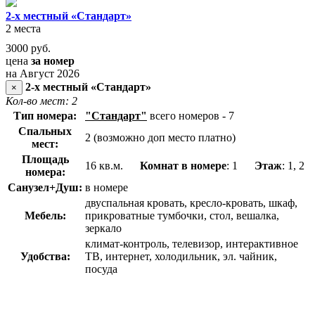
2-х местный «Стандарт»
2 места
3000
руб.
цена
за номер
на Август 2026
2-х местный «Стандарт»
×
Кол-во мест: 2
Тип номера:
"Стандарт"
всего номеров - 7
Спальных
2 (возможно доп место платно)
мест:
Площадь
16 кв.м.
Комнат в номере
: 1
Этаж
: 1, 2
номера:
Санузел+Душ:
в номере
двуспальная кровать, кресло-кровать, шкаф,
Мебель:
прикроватные тумбочки, стол, вешалка,
зеркало
климат-контроль, телевизор, интерактивное
Удобства:
ТВ, интернет, холодильник, эл. чайник,
посуда