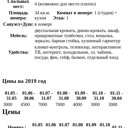
Спальных
4 (возможно доп место платно)
мест:
Площадь
34 кв.м.
Комнат в номере
: 1 (студия) +
номера:
кухня
Этаж
: 1
Санузел+Душ:
в номере
двуспальная кровать, диван-кровать, шкаф,
Мебель:
прикроватные тумбочки, стол, вешалка,
зеркало, барная стойка, кухонный гарнитур
климат-контроль, телевизор, интерактивное
Удобства:
ТВ, интернет, холодильник, эл. чайник,
посуда, фен, сейф, балкон, отдельный вход
Цены на 2019 год
01.05 -
01.06 -
01.07 -
01.08 -
01.09 -
01.10 -
01.11 -
31.05
30.06
31.07
31.08
30.09
31.10
30.04
3000
4500
7000
7000
4000
3000
3000
Цены
01.05
01.06
01.07
01.08
01.09
01.10
Номера /
01.11 -