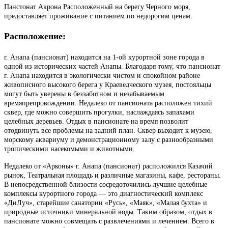
Панстонат Акрона Расположенный на берегу Черного моря,
предоставляет проживание с питанием по недорогим ценам.
Расположение:
г. Анапа (пансионат) находится на 1-ой курортной зоне города в
одной из исторических частей Анапы. Благодаря тому, что пансионат
г. Анапа находится в экологически чистом и спокойном районе
живописного высокого берега у Краеведческого музея, постояльцы
могут быть уверены в беззаботном и незабываемым
времяпрепровождении. Недалеко от пансионата расположен тихий
сквер, где можно совершить прогулки, наслаждаясь запахами
целебных деревьев. Отдых в пансионате на время позволит
отодвинуть все проблемы на задний план. Сквер выходит к музею,
морскому аквариуму и демонстрационному залу с разнообразными
тропическими насекомыми и животными.
Недалеко от «Арконы» г. Анапа (пансионат) расположился Казачий
рынок, Театральная площадь и различные магазины, кафе, рестораны.
В непосредственной близости сосредоточились лучшие целебные
комплексы курортного города — это диагностический комплекс
«ДиЛуч», старейшие санатории «Русь», «Маяк», «Малая бухта» и
природные источники минеральной воды. Таким образом, отдых в
пансионате можно совмещать с развлечениями и лечением. Всего в