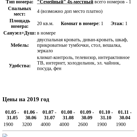
Тип номера:
"Семейный" 4х-местный
всего номеров - 1
Спальных
4 (возможно доп место платно)
мест:
Площадь
20 кв.м.
Комнат в номере
: 1
Этаж
: 1
номера:
Санузел+Душ:
в номере
двуспальная кровать, диван-кровать, шкаф,
Мебель:
прикроватные тумбочки, стол, вешалка,
зеркало
климат-контроль, телевизор, интерактивное
ТВ, интернет, холодильник, эл. чайник,
Удобства:
посуда, фен
Цены на 2019 год
01.05 -
01.06 -
01.07 -
01.08 -
01.09 -
01.10 -
01.11 -
31.05
30.06
31.07
31.08
30.09
31.10
30.04
1900
3200
4000
4000
2600
1900
1900