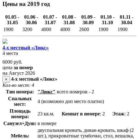
Цены на 2019 год
01.05 -
01.06 -
01.07 -
01.08 -
01.09 -
01.10 -
01.11 -
31.05
30.06
31.07
31.08
30.09
31.10
30.04
1900
3200
4000
4000
2600
1900
1900
4-х местный «Люкс»
4 места
6000
руб.
цена
за номер
на Август 2026
4-х местный «Люкс»
×
Кол-во мест: 4
Тип номера:
"Люкс"
всего номеров - 2
Спальных
4 (возможно доп место платно)
мест:
Площадь
23 кв.м.
Комнат в номере
: 2
Этаж
: 2
номера:
Санузел+Душ:
в номере
двуспальная кровать, диван-кровать, шкаф (2
Мебель:
шт.), прикроватные тумбочки, стол, вешалка,