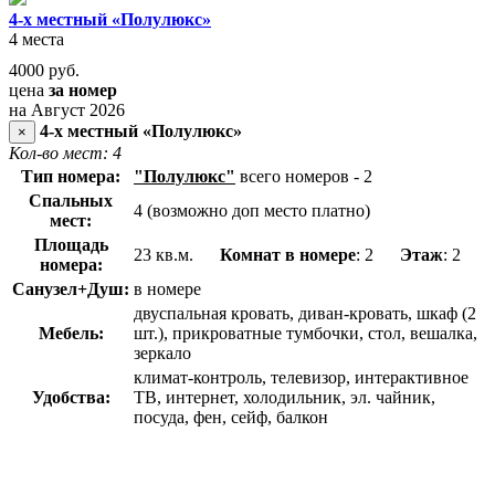
4-х местный «Полулюкс»
4 места
4000
руб.
цена
за номер
на Август 2026
4-х местный «Полулюкс»
×
Кол-во мест: 4
Тип номера:
"Полулюкс"
всего номеров - 2
Спальных
4 (возможно доп место платно)
мест:
Площадь
23 кв.м.
Комнат в номере
: 2
Этаж
: 2
номера:
Санузел+Душ:
в номере
двуспальная кровать, диван-кровать, шкаф (2
Мебель:
шт.), прикроватные тумбочки, стол, вешалка,
зеркало
климат-контроль, телевизор, интерактивное
Удобства:
ТВ, интернет, холодильник, эл. чайник,
посуда, фен, сейф, балкон