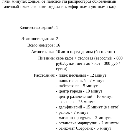
пяти минутах ходьбы от пансионата распростерся обновленный
галечный пляж с зонами отдыха и комфортными уютными кафе.
Количество зданий:
1
Этажность здания:
2
Всего номеров:
16
Автостоянка:
10 авто перед домом (бесплатно)
Питание:
своё кафе + столовая (взрослый - 600
руб./сутки, дети до 7 лет - 300 руб./
сутки)
Расстояния:
- пляж песчаный - 12 минут
- пляж галечный - 7 минут
- набережная - 5 минут
- центр города - 10 минут
- центр развлечений - 10 минут
- аквапарк - 25 минут
- дельфинарий - 15 минут (на авто)
- рынок - 7 минут
- магазин продукты - 3 минуты
- остановка маршрутки - 2 минуты
- банкомат Сбербанк - 5 минут