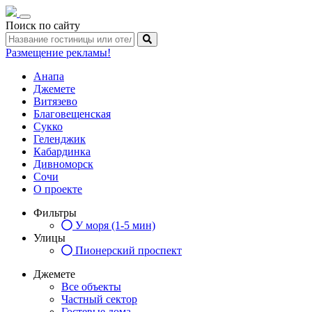
Toggle
Поиск по сайту
navigation
Размещение рекламы!
Анапа
Джемете
Витязево
Благовещенская
Сукко
Геленджик
Кабардинка
Дивноморск
Сочи
О проекте
Фильтры
У моря (1-5 мин)
Улицы
Пионерский проспект
Джемете
Все объекты
Частный сектор
Гостевые дома