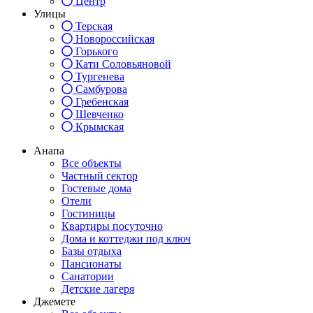
Центр
Улицы
Терская
Новороссийская
Горького
Кати Соловьяновой
Тургенева
Самбурова
Гребенская
Шевченко
Крымская
Анапа
Все объекты
Частный сектор
Гостевые дома
Отели
Гостиницы
Квартиры посуточно
Дома и коттеджи под ключ
Базы отдыха
Пансионаты
Санатории
Детские лагеря
Джемете