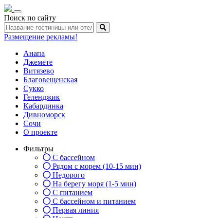
Toggle
Поиск по сайту
navigation
Размещение рекламы!
Анапа
Джемете
Витязево
Благовещенская
Сукко
Геленджик
Кабардинка
Дивноморск
Сочи
О проекте
Фильтры
С бассейном
Рядом с морем (10-15 мин)
Недорого
На берегу моря (1-5 мин)
С питанием
С бассейном и питанием
Первая линия