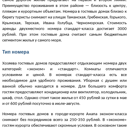
Самое дорогое жилье предлагают на первой и второй линии.
Преимущество проживания в этом районе — близость к центру,
пляжам и курортным объектам. Номера в гостевых домах близко к
берегу туристы снимают на улицах Таманская, Гребенская, Горького,
Крымская, Терская, Ивана Голубца, Черноморская. Стоимость
аренды двухместного номера стандарт-класса достигает 3000
рублей. При этом гостевые дома считают самым бюджетным
сегментом жилья у самого моря.
Тип номера
Хозяева гостевых домов предоставляют отдыхающим номера двух
категорий: «эконом» и «стандарт». Комнаты отличаются
условиями и ценой. В номерах стандарт-класса есть все
необходимое для удобного проживания. Уборная с душем или
ванной обычно находится в номере. Для большего комфорта
гостям предоставляют кондиционер или вентилятор, холодильник,
шкаф, стол. Однако стоит такое жилье от 450 рублей за сутки в мае
и от 600 рублей посуточно в июле-августе.
Номера гостевых домов в городе-курорте Анапа эконом-класса
снимают без посредников всего за 250-350 рублей. В «экономе»
гостям курорта обеспечивают скромные условия. В основном такие