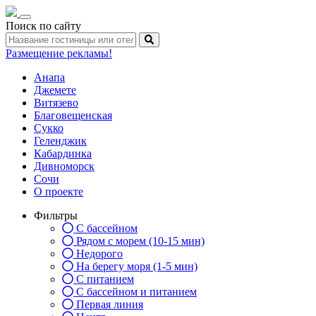
Toggle
Поиск по сайту
navigation
Размещение рекламы!
Анапа
Джемете
Витязево
Благовещенская
Сукко
Геленджик
Кабардинка
Дивноморск
Сочи
О проекте
Фильтры
С бассейном
Рядом с морем (10-15 мин)
Недорого
На берегу моря (1-5 мин)
С питанием
С бассейном и питанием
Первая линия