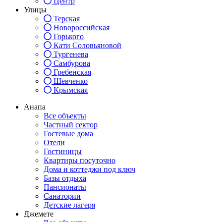
Центр
Улицы
Терская
Новороссийская
Горького
Кати Соловьяновой
Тургенева
Самбурова
Гребенская
Шевченко
Крымская
Анапа
Все объекты
Частный сектор
Гостевые дома
Отели
Гостиницы
Квартиры посуточно
Дома и коттеджи под ключ
Базы отдыха
Пансионаты
Санатории
Детские лагеря
Джемете