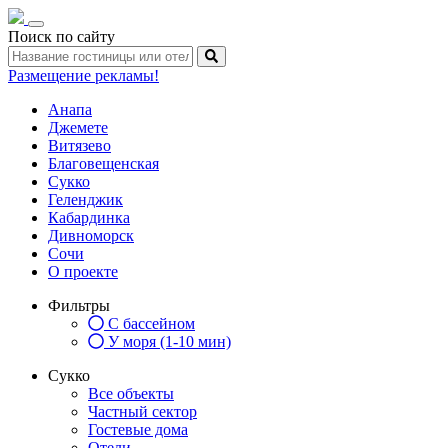
Toggle
Поиск по сайту
navigation
Размещение рекламы!
Анапа
Джемете
Витязево
Благовещенская
Сукко
Геленджик
Кабардинка
Дивноморск
Сочи
О проекте
Фильтры
С бассейном
У моря (1-10 мин)
Сукко
Все объекты
Частный сектор
Гостевые дома
Отели