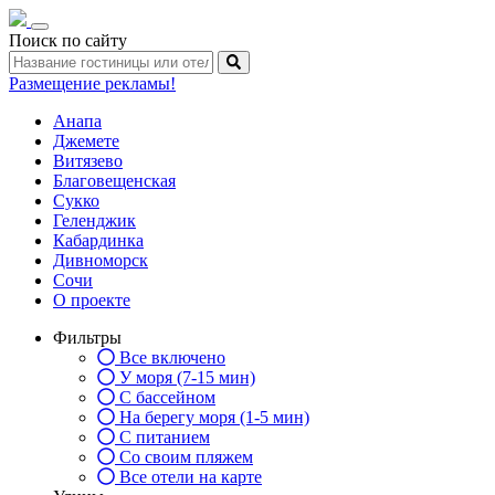
Toggle
Поиск по сайту
navigation
Размещение рекламы!
Анапа
Джемете
Витязево
Благовещенская
Сукко
Геленджик
Кабардинка
Дивноморск
Сочи
О проекте
Фильтры
Все включено
У моря (7-15 мин)
С бассейном
На берегу моря (1-5 мин)
С питанием
Со своим пляжем
Все отели на карте