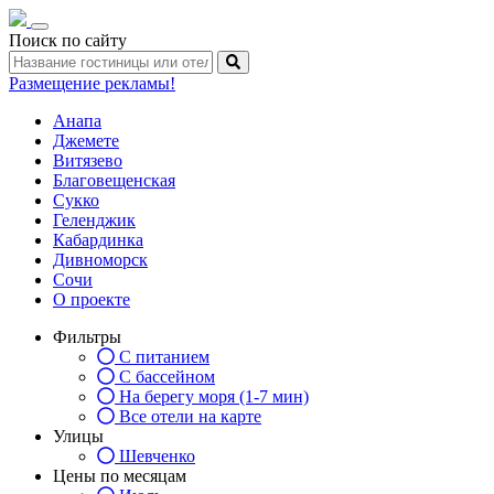
Toggle
Поиск по сайту
navigation
Размещение рекламы!
Анапа
Джемете
Витязево
Благовещенская
Сукко
Геленджик
Кабардинка
Дивноморск
Сочи
О проекте
Фильтры
С питанием
С бассейном
На берегу моря (1-7 мин)
Все отели на карте
Улицы
Шевченко
Цены по месяцам