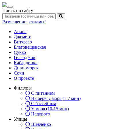
Toggle
Поиск по сайту
navigation
Размещение рекламы!
Анапа
Джемете
Витязево
Благовещенская
Сукко
Геленджик
Кабардинка
Дивноморск
Сочи
О проекте
Фильтры
С питанием
На берегу моря (1-7 мин)
С бассейном
У моря (10-15 мин)
Недорого
Улицы
Шевченко