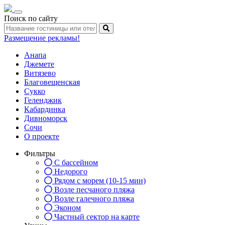
Toggle
Поиск по сайту
navigation
Размещение рекламы!
Анапа
Джемете
Витязево
Благовещенская
Сукко
Геленджик
Кабардинка
Дивноморск
Сочи
О проекте
Фильтры
С бассейном
Недорого
Рядом с морем (10-15 мин)
Возле песчаного пляжа
Возле галечного пляжа
Эконом
Частный сектор на карте