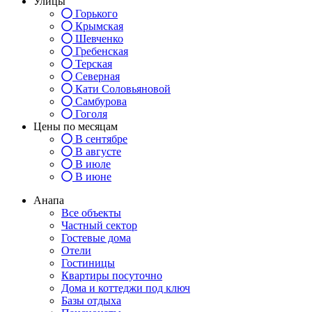
Улицы
Горького
Крымская
Шевченко
Гребенская
Терская
Северная
Кати Соловьяновой
Самбурова
Гоголя
Цены по месяцам
В сентябре
В августе
В июле
В июне
Анапа
Все объекты
Частный сектор
Гостевые дома
Отели
Гостиницы
Квартиры посуточно
Дома и коттеджи под ключ
Базы отдыха