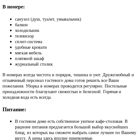
В номере:
санузел (душ, туалет, умывальник)
балкон
холодильник
телевизор
сплит-система
удобные кровати
мягкая мебель
плятяной шкаф
журнальный столик
В номерах всегда чистота и порядок, тишина и уют. Дружелюбный и
отзывчивый персонал гостевого дома готов решить все Ваши
пожелания. Уборка в номерах проводится регулярно. Постельные
принадлежности благоухают свежестью и белизной. Горячая и
холодная вода есть всегда.
Питание:
В гостевом доме есть собственное уютное кафе-столовая. В
рационе питания предлагается большой выбор вкуснейших
блюд, из которых вы сможете выбрать самое лучшее по Вашему
вкусу. А цены здесь вполне приемлемые.