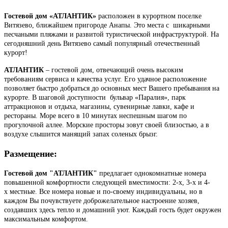
Гостевой дом «АТЛАНТИК»
расположен в курортном поселке
Витязево, ближайшем пригороде Анапы. Это места с шикарными
песчаными пляжами и развитой туристической инфраструктурой. На
сегодняшний день Витязево самый популярный отечественный
курорт!
АТЛАНТИК
– гостевой дом, отвечающий очень высоким
требованиям сервиса и качества услуг. Его удачное расположение
позволяет быстро добраться до основных мест Вашего пребывания на
курорте. В шаговой доступности бульвар «Паралия», парк
аттракционов и отдыха, магазины, сувенирные лавки, кафе и
рестораны. Море всего в 10 минутах неспешным шагом по
прогулочной аллее. Морские просторы зовут своей близостью, а в
воздухе слышится манящий запах соленых брызг.
Размещение:
Гостевой дом "АТЛАНТИК"
предлагает однокомнатные номера
повышенной комфортности следующей вместимости: 2-х, 3-х и 4-
х местные. Все номера новые и по-своему индивидуальны, но в
каждом Вы почувствуете доброжелательное настроение хозяев,
создавших здесь тепло и домашний уют. Каждый гость будет окружен
максимальным комфортом.