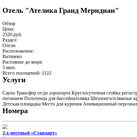
Отель "Ателика Гранд Меридиан"
Обзор
Цена:
2320 руб.
Раздел:
Отели
Расположение:
Витязево
Растояние до моря:
5 мин.
Всего посещений: 1122
Услуги
Сауна
Трансфер от/до аэропорта
Круглосуточная стойка регист
питанием
Полотенца для бассейна/пляжа
Шезлонги/пляжные к
Детская площадка
Место для курения
Анимационный персона
Номера
2-х местный «Стандарт»