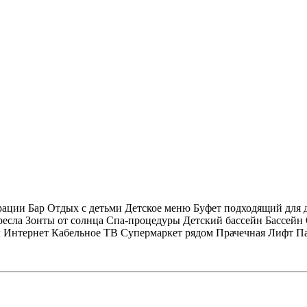
рации
Бар
Отдых с детьми
Детское меню
Буфет подходящий для 
ресла
Зонты от солнца
Спа-процедуры
Детский бассейн
Бассейн
л
Интернет
Кабельное ТВ
Супермаркет рядом
Прачечная
Лифт
Па