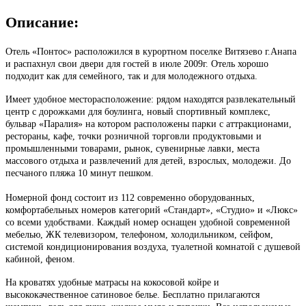
Описание:
Отель «Понтос» расположился в курортном поселке Витязево г.Анапа
и распахнул свои двери для гостей в июле 2009г. Отель хорошо
подходит как для семейного, так и для молодежного отдыха.
Имеет удобное месторасположение: рядом находятся развлекательный
центр с дорожками для боулинга, новый спортивный комплекс,
бульвар «Паралия» на котором расположены парки с аттракционами,
рестораны, кафе, точки розничной торговли продуктовыми и
промышленными товарами, рынок, сувенирные лавки, места
массового отдыха и развлечений для детей, взрослых, молодежи. До
песчаного пляжа 10 минут пешком.
Номерной фонд состоит из 112 современно оборудованных,
комфортабельных номеров категорий «Стандарт», «Студио» и «Люкс»
со всеми удобствами. Каждый номер оснащен удобной современной
мебелью, ЖК телевизором, телефоном, холодильником, сейфом,
системой кондиционирования воздуха, туалетной комнатой с душевой
кабиной, феном.
На кроватях удобные матрасы на кокосовой койре и
высококачественное сатиновое белье. Бесплатно прилагаются