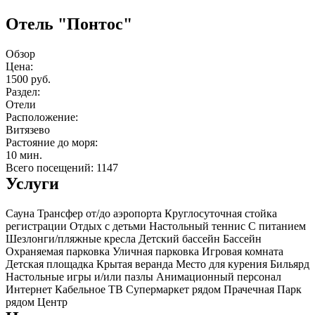
Отель "Понтос"
Обзор
Цена:
1500 руб.
Раздел:
Отели
Расположение:
Витязево
Растояние до моря:
10 мин.
Всего посещений: 1147
Услуги
Сауна
Трансфер от/до аэропорта
Круглосуточная стойка
регистрации
Отдых с детьми
Настольный теннис
С питанием
Шезлонги/пляжные кресла
Детский бассейн
Бассейн
Охраняемая парковка
Уличная парковка
Игровая комната
Детская площадка
Крытая веранда
Место для курения
Бильярд
Настольные игры и/или пазлы
Анимационный персонал
Интернет
Кабельное ТВ
Супермаркет рядом
Прачечная
Парк
рядом
Центр