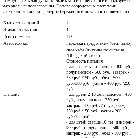
шампунь, гель для душа, жидкое мыло и тапочки. Все используемые
материалы гипоаллергенны. Номера оборудованы системами
электронного доступа, энергосбережения и пожарного оповещения.
Количество зданий:
1
Этажность здания:
4
Всего номеров:
112
Автостоянка:
парковка перед отелем (бесплатно)
свое кафе (питание по системе
"Шведский стол").
Стоимость питания:
- для взрослых: пансион - 900 руб.,
полупансион - 500 руб., завтрак -
250 руб./150 руб., обед - 500
руб./300 руб., ужин - 400 руб./250
руб.
Питание:
- для детей 2-10 лет: пансион - 450
руб., полупансион - 250 руб.,
завтрак - 125 руб./75 руб., обед -
250 руб./150 руб., ужин - 200
руб./125 руб.
- для детей старше 10 лет: пансион -
900 руб., полупансион - 500 руб.,
завтрак - 250 руб., обед - 500 руб.,