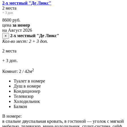
2-х местный "Де Люкс"
2 места
+ 3 доп.
8600
руб.
цена
за номер
на Август 2026
2-х местный "Де Люкс"
×
Кол-во мест: 2
+ 3 доп.
2 места
+ 3 доп.
2
Комнат: 2 / 42м
Туалет в номере
Душ в номере
Кондиционер
Телевизор
Холодильник
Балкон
В номере:
в спальне двуспальная кровать, в гостиной — уголок с мягкой
мебелью, телевизор, мини-холодильник, сплит-система, сейф,