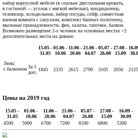
набор корпусной мебели (в спальне двуспальная кровать,
в гостиной — уголок с мягкой мебелью), кондиционер,
телевизор, холодильник, набор посуды, сейф, совместная
ванная комната с санузлом, комплект банных полотенец,
мыльные принадлежности, фен, халаты, тапочки, балкон.
Возможно размещение 2-х человек на основных местах +2
дополнительных места на диване.
15.05 -
01.06 -
11.06 -
21.06 -
05.07 -
27.08 -
16.0
31.05
10.06
20.06
04.07
26.08
15.09
30.
Люкс
За 1
с балконом
1845
2335
2615
2790
3105
2650
212
доп.
Цены на 2019 год
15.05 -
01.06 -
11.06 -
21.06 -
05.07 -
27.08 -
16.09 -
31.05
10.06
20.06
04.07
26.08
15.09
30.09
4500
5900
6700
7200
8100
6800
5300