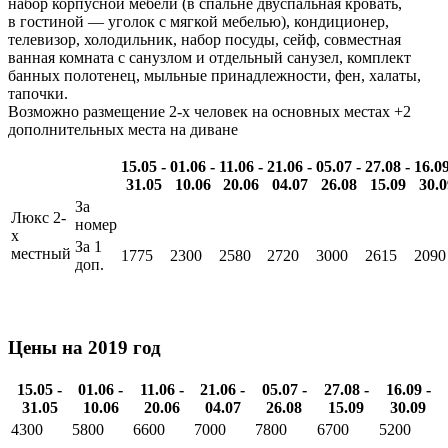
набор корпусной мебели (в спальне двуспальная кровать,
в гостиной — уголок с мягкой мебелью), кондиционер,
телевизор, холодильник, набор посуды, сейф, совместная
ванная комната с санузлом и отдельный санузел, комплект
банных полотенец, мыльные принадлежности, фен, халаты,
тапочки.
Возможно размещение 2-х человек на основных местах +2
дополнительных места на диване
15.05 -
01.06 -
11.06 -
21.06 -
05.07 -
27.08 -
16.09
31.05
10.06
20.06
04.07
26.08
15.09
30.0
За
Люкс 2-
номер
х
За 1
местный
1775
2300
2580
2720
3000
2615
2090
доп.
Цены на 2019 год
15.05 -
01.06 -
11.06 -
21.06 -
05.07 -
27.08 -
16.09 -
31.05
10.06
20.06
04.07
26.08
15.09
30.09
4300
5800
6600
7000
7800
6700
5200