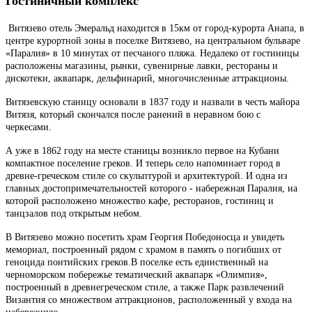
Гостиничный комплекс
Витязево отель Эмеральд находится в 15км от город-курорта Анапа, в
центре курортной зоны в поселке Витязево, на центральном бульваре
«Паралия» в 10 минутах от песчаного пляжа. Недалеко от гостиницы
расположены магазины, рынки, сувенирные лавки, рестораны и
дискотеки, аквапарк, дельфинарий, многочисленные аттракционы.
Витязевскую станицу основали в 1837 году и назвали в честь майора
Витязя, который скончался после ранений в неравном бою с
черкесами.
А уже в 1862 году на месте станицы возникло первое на Кубани
компактное поселение греков. И теперь село напоминает город в
древне-греческом стиле со скульптурой и архитектурой. И одна из
главных достопримечательностей которого - набережная Паралия, на
которой расположено множество кафе, ресторанов, гостиниц и
танцзалов под открытым небом.
В Витязево можно посетить храм Георгия Победоносца и увидеть
мемориал, построенный рядом с храмом в память о погибших от
геноцида понтийских греков.В поселке есть единственный на
черноморском побережье тематический аквапарк «Олимпия»,
построенный в древнегреческом стиле, а также Парк развлечений
Византия со множеством аттракционов, расположенный у входа на