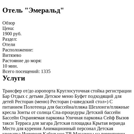
Отель "Эмеральд"
Обзор
Цена:
1900 руб.
Раздел:
Отели
Расположение:
Витязево
Растояние до моря:
10 мин.
Всего посещений: 1335
Услуги
Трансфер от/до аэропорта
Круглосуточная стойка регистрации
Бар
Отдых с детьми
Детское меню
Буфет подходящий для
детей
Ресторан (меню)
Ресторан («шведский стол»)
С
питанием
Полотенца для бассейна/пляжа
Шезлонги/пляжные
кресла
Зонты от солнца
Спа-процедуры
Детский бассейн
Бассейн
Охраняемая парковка
Уличная парковка
Сейф
Вызов
такси
Терраса для загара
Детская площадка
Крытая веранда
Место для курения
Анимационный персонал
Детская
кроватка
Интернет
Кабельное ТВ
Магазины на территории