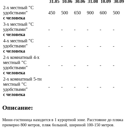
31.05
10.06
30.06
31.08
10.09
30.09
2-х местный "С
удобствами"
450
500
650
900
600
500
с человека
3-х местный "С
удобствами"
-
-
-
-
-
-
с человека
4-х местный "С
удобствами"
-
-
-
-
-
-
с человека
2-х комнатный 4-х
местный "С
-
-
-
-
-
-
удобствами"
с человека
2-х комнатный 5-ти
местный "С
-
-
-
-
-
-
удобствами"
с человека
Описание:
Мини-гостиница находится в 1 курортной зоне. Расстояние до пляжа
примерно 800 метров, пляж большой, шириной 100-150 метров.