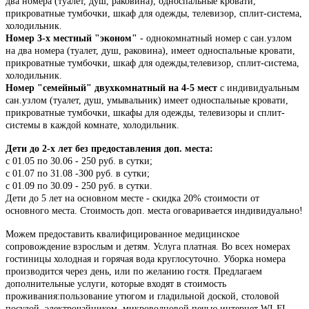
два номера (туалет, душ, раковина), односпальные кровати,
прикроватные тумбочки, шкаф для одежды, телевизор, сплит-система,
холодильник.
Номер 3-х местный "эконом"
- однокомнатный номер с сан.узлом
на два номера (туалет, душ, раковина), имеет односпальные кровати,
прикроватные тумбочки, шкаф для одежды,телевизор, сплит-система,
холодильник.
Номер "семейный" двухкомнатный на 4-5 мест
c индивидуальным
сан.узлом (туалет, душ, умывальник) имеет односпальные кровати,
прикроватные тумбочки, шкафы для одежды, телевизоры и сплит-
системы в каждой комнате, холодильник.
Дети до 2-х лет без предоставления доп. места:
с 01.05 по 30.06 - 250 руб. в сутки;
с 01.07 по 31.08 -300 руб. в сутки;
с 01.09 по 30.09 - 250 руб. в сутки.
Дети до 5 лет на основном месте - скидка 20% стоимости от
основного места. Стоимость доп. места оговаривается индивидуально!
Можем предоставить квалифицированное медицинское
сопровождение взрослым и детям. Услуга платная. Во всех номерах
гостиницы холодная и горячая вода круглосуточно. Уборка номера
производится через день, или по желанию гостя. Предлагаем
дополнительные услуги, которые входят в стоимость
проживания:пользование утюгом и гладильной доской, столовой
посудой, электрочайником, микроволновой печью,интернет WI-FI.