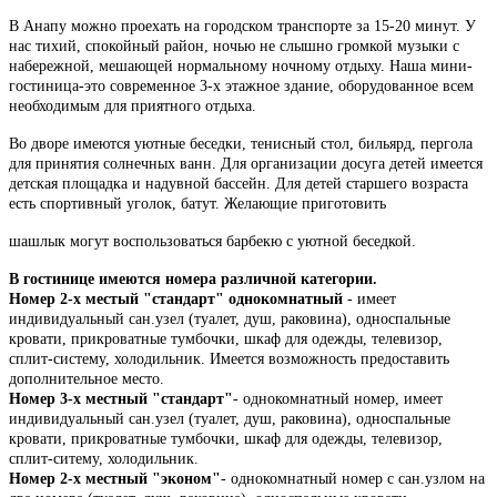
В Анапу можно проехать на городском транспорте за 15-20 минут. У
нас тихий, спокойный район, ночью не слышно громкой музыки с
набережной, мешающей нормальному ночному отдыху. Наша мини-
гостиница-это современное 3-х этажное здание, оборудованное всем
необходимым для приятного отдыха.
Во дворе имеются уютные беседки, тенисный стол, бильярд, пергола
для принятия солнечных ванн. Для организации досуга детей имеется
детская площадка и надувной бассейн. Для детей старшего возраста
есть спортивный уголок, батут. Желающие приготовить
шашлык могут воспользоваться барбекю с уютной беседкой.
В гостинице имеются номера различной категории.
Номер 2-х местый "стандарт" однокомнатный
- имеет
индивидуальный сан.узел (туалет, душ, раковина), односпальные
кровати, прикроватные тумбочки, шкаф для одежды, телевизор,
сплит-систему, холодильник. Имеется возможность предоставить
дополнительное место.
Номер 3-х местный "стандарт"
- однокомнатный номер, имеет
индивидуальный сан.узел (туалет, душ, раковина), односпальные
кровати, прикроватные тумбочки, шкаф для одежды, телевизор,
сплит-ситему, холодильник.
Номер 2-х местный "эконом"
- однокомнатный номер с сан.узлом на