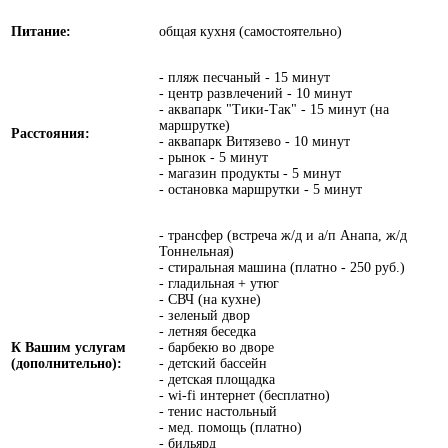
Питание:
общая кухня (самостоятельно)
- пляж песчаный - 15 минут
- центр развлечений - 10 минут
- аквапарк "Тики-Так" - 15 минут (на
маршрутке)
Расстояния:
- аквапарк Витязево - 10 минут
- рынок - 5 минут
- магазин продукты - 5 минут
- остановка маршрутки - 5 минут
- трансфер (встреча ж/д и а/п Анапа, ж/д
Тоннельная)
- стиральная машина (платно - 250 руб.)
- гладильная + утюг
- СВЧ (на кухне)
- зеленый двор
- летняя беседка
К Вашим услугам
- барбекю во дворе
(дополнительно):
- детский бассейн
- детская площадка
- wi-fi интернет (бесплатно)
- тенис настольный
- мед. помощь (платно)
- бильярд