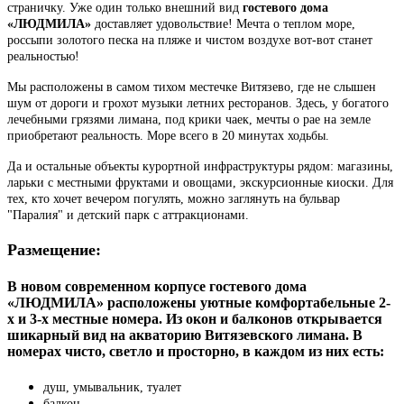
страничку. Уже один только внешний вид
гостевого дома
«ЛЮДМИЛА»
доставляет удовольствие! Мечта о теплом море,
россыпи золотого песка на пляже и чистом воздухе вот-вот станет
реальностью!
Мы расположены в самом тихом местечке Витязево, где не слышен
шум от дороги и грохот музыки летних ресторанов. Здесь, у богатого
лечебными грязями лимана, под крики чаек, мечты о рае на земле
приобретают реальность. Море всего в 20 минутах ходьбы.
Да и остальные объекты курортной инфраструктуры рядом: магазины,
ларьки с местными фруктами и овощами, экскурсионные киоски. Для
тех, кто хочет вечером погулять, можно заглянуть на бульвар
"Паралия" и детский парк с аттракционами.
Размещение:
В новом современном корпусе гостевого дома
«ЛЮДМИЛА» расположены уютные комфортабельные 2-
х и 3-х местные номера. Из окон и балконов открывается
шикарный вид на акваторию Витязевского лимана. В
номерах чисто, светло и просторно, в каждом из них есть:
душ, умывальник, туалет
балкон